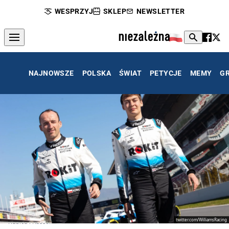
WESPRZYJ
SKLEP
NEWSLETTER
NAJNOWSZE
POLSKA
ŚWIAT
PETYCJE
MEMY
G
twitter.com/WilliamsRacing
Kubica i Russell