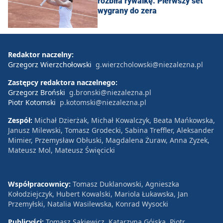
rozbiła rywalkę. Pierwszy set
wygrany do zera
Redaktor naczelny:
Grzegorz Wierzchołowski
g.wierzcholowski@niezalezna.pl
Zastępcy redaktora naczelnego:
Grzegorz Broński
g.bronski@niezalezna.pl
Piotr Kotomski
p.kotomski@niezalezna.pl
Zespół:
Michał Dzierżak, Michał Kowalczyk, Beata Mańkowska,
Janusz Milewski, Tomasz Grodecki, Sabina Treffler, Aleksander
Mimier, Przemysław Obłuski, Magdalena Żuraw, Anna Zyzek,
Mateusz Mol, Mateusz Święcicki
Współpracownicy:
Tomasz Duklanowski, Agnieszka
Kołodziejczyk, Hubert Kowalski, Mariola Łukawska, Jan
Przemyłski, Natalia Wasilewska, Konrad Wysocki
Publicyści:
Tomasz Sakiewicz, Katarzyna Gójska, Piotr