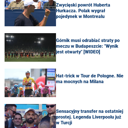
Zwycięski powrót Huberta
Hurkacza. Polak wygrał
pojedynek w Montrealu
Górnik musi odrabiać straty po
meczu w Budapeszcie: "Wynik
jest otwarty" [WIDEO]
Hat-trick w Tour de Pologne. Nie
ma mocnych na Milana
Sensacyjny transfer na ostatniej
prostej. Legenda Liverpoolu już
w Turcji