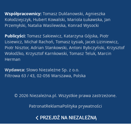
Współpracownicy:
Tomasz Duklanowski, Agnieszka
Kołodziejczyk, Hubert Kowalski, Mariola Łukawska, Jan
Przemyłski, Natalia Wasilewska, Konrad Wysocki
Publicyści:
Tomasz Sakiewicz, Katarzyna Gójska, Piotr
Lisiewicz, Michał Rachoń, Tomasz Łysiak, Jacek Liziniewicz,
Piotr Nisztor, Adrian Stankowski, Antoni Rybczyński, Krzysztof
Wołodźko, Krzysztof Karnkowski, Tomasz Teluk, Marcin
Herman
Wydawca:
Słowo Niezależne Sp. z o.o.
Filtrowa 63 / 43, 02-056 Warszawa, Polska
© 2026 Niezależna.pl. Wszystkie prawa zastrzeżone.
Patronat
Reklama
Polityka prywatności
PRZEJDŹ NA NIEZALEŻNĄ