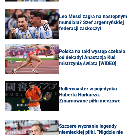
Leo Messi zagra na następnym
mundialu? Szef argentyńskiej
federacji zaskoczył
Polska na taki występ czekała
od dekady! Anastazja Kuś
mistrzynią świata [WIDEO]
Rollercoaster w pojedynku
Huberta Hurkacza.
Zmarnowane piłki meczowe
Szczere wyznanie legendy
niemieckiej piłki. "Nigdzie nie