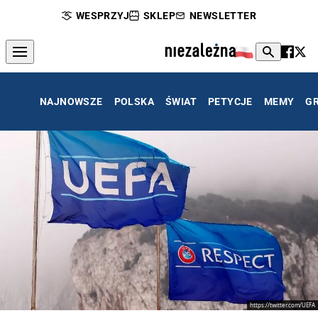
WESPRZYJ
SKLEP
NEWSLETTER
NAJNOWSZE
POLSKA
ŚWIAT
PETYCJE
MEMY
G
https://twitter.com/UEFA