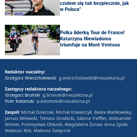
czułem się tak bezpiecznie, jak
w Polsce"
Polka liderką Tour de France!
Katarzyna Niewiadoma
triumfuje na Mont Ventoux
Redaktor naczelny:
Grzegorz Wierzchołowski
g.wierzcholowski@niezalezna.pl
Zastępcy redaktora naczelnego:
Grzegorz Broński
g.bronski@niezalezna.pl
Piotr Kotomski
p.kotomski@niezalezna.pl
Zespół:
Michał Dzierżak, Michał Kowalczyk, Beata Mańkowska,
Janusz Milewski, Tomasz Grodecki, Sabina Treffler, Aleksander
Mimier, Przemysław Obłuski, Magdalena Żuraw, Anna Zyzek,
Mateusz Mol, Mateusz Święcicki