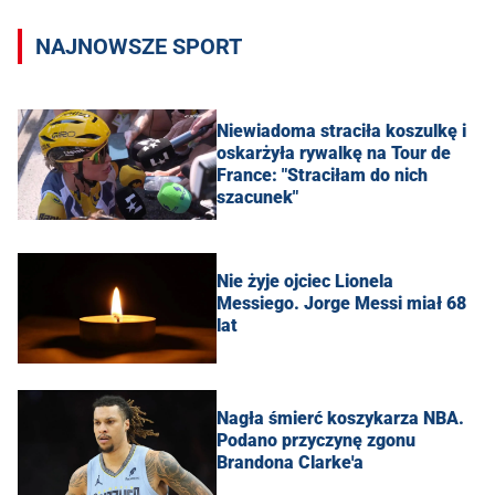
NAJNOWSZE SPORT
Niewiadoma straciła koszulkę i
oskarżyła rywalkę na Tour de
France: "Straciłam do nich
szacunek"
Nie żyje ojciec Lionela
Messiego. Jorge Messi miał 68
lat
Nagła śmierć koszykarza NBA.
Podano przyczynę zgonu
Brandona Clarke'a