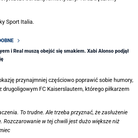
y Sport Italia.
DOBNE
ayern i Real muszą obejść się smakiem. Xabi Alonso podjął
ję
 okazję przynajmniej częściowo poprawić sobie humory,
 z drugoligowym FC Kaiserslautern, którego piłkarzem
zenia. To trudne. Ale trzeba przyznać, że zasłużenie
. Rozczarowanie w tej chwili jest dużo większe niż
miec