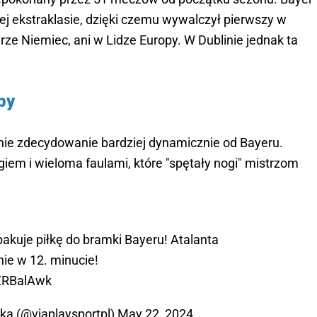
ej ekstraklasie, dzięki czemu wywalczył pierwszy w
harze Niemiec, ani w Lidze Europy. W Dublinie jednak ta
py
nie zdecydowanie bardziej dynamicznie od Bayeru.
iem i wieloma faulami, które "spętały nogi" mistrzom
kuje piłkę do bramki Bayeru! Atalanta
ie w 12. minucie!
mZRBalAwk
ska (@viaplaysportpl)
May 22, 2024