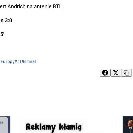
rt Andrich na antenie RTL.
n 3:0
5'
 Europy
##UELfinal