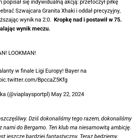
opisał się indywidualną akcją: przetoczył piłkę
brać Szwajcara Granita Xhaki i oddał precyzyjny,
yższając wynik na 2:0.
Kropkę nad i postawił w 75.
talając wynik meczu.
N! LOOKMAN!
alanty w finale Ligi Europy! Bayer na
pic.twitter.com/BpccaZ5Kfg
ska (@viaplaysportpl)
May 22, 2024
zeszczęśliwy. Dziś dokonaliśmy tego razem, dokonaliśmy
 z nami do Bergamo. Ten klub ma niesamowitą ambicję.
jest jeszcze bardziej fantastyczny. Teraz będziemy