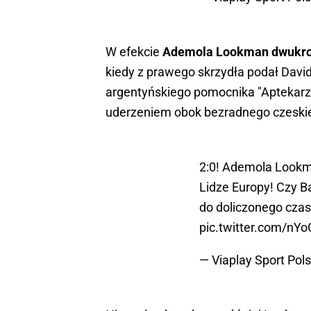
W efekcie
Ademola Lookman dwukrot
kiedy z prawego skrzydła podał Davi
argentyńskiego pomocnika "Aptekarzy"
uderzeniem obok bezradnego czeski
2:0! Ademola Lookma
Lidze Europy! Czy B
do doliczonego cza
pic.twitter.com/nY
— Viaplay Sport Pol