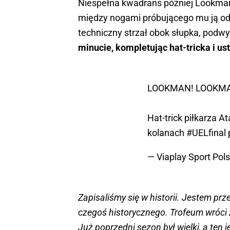
Niespełna kwadrans później Lookman p
między nogami próbującego mu ją ode
techniczny strzał obok słupka, podw
minucie, kompletując hat-tricka i us
LOOKMAN! LOOKMA
Hat-trick piłkarza At
kolanach
#UELfinal
— Viaplay Sport Pol
Zapisaliśmy się w historii. Jestem pr
czegoś historycznego. Trofeum wróci
Już poprzedni sezon był wielki, a ten 