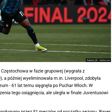
Atalanta_BC - twitter.com
a Częstochowa w fazie grupowej (wygrała z
), a później wyeliminowała m.in. Liverpool, zdobyła
feum - 61 lat temu sięgnęła po Puchar Włoch. W
zenia tego osiągnięcia, ale uległa w finale Juventusowi
niepokonany przez 51 meczów od początku sezonu. Bayer