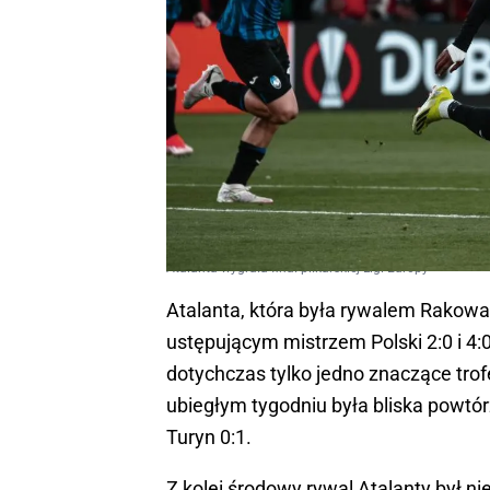
Atalanta wygrała finał piłkarskiej Ligi Europy
Atalanta, która była rywalem Rakow
ustępującym mistrzem Polski 2:0 i 4:0
dotychczas tylko jedno znaczące tro
ubiegłym tygodniu była bliska powtór
Turyn 0:1.
Z kolei środowy rywal Atalanty był 