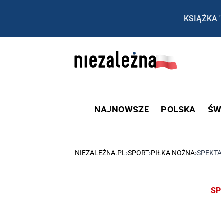
KSIĄŻKA 
NAJNOWSZE
POLSKA
ŚW
NIEZALEŻNA.PL
›
SPORT
›
PIŁKA NOŻNA
›
SPEKTA
SP