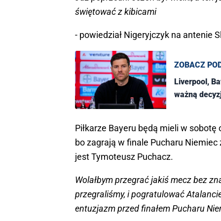
świętować z kibicami
- powiedział Nigeryjczyk na antenie Sk
ZOBACZ PO
Liverpool, B
ważną decyz
Piłkarze Bayeru będą mieli w sobotę
bo zagrają w finale Pucharu Niemiec
jest Tymoteusz Puchacz.
Wolałbym przegrać jakiś mecz bez znac
przegraliśmy, i pogratulować Atalancie
entuzjazm przed finałem Pucharu Nie