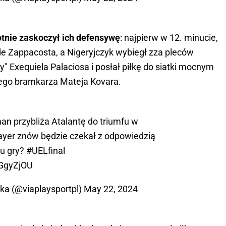
nie zaskoczył ich defensywę
: najpierw w 12. minucie,
de Zappacosta, a Nigeryjczyk wybiegł zza pleców
 Exequiela Palaciosa i posłał piłkę do siatki mocnym
ego bramkarza Mateja Kovara.
n przybliża Atalantę do triumfu w
ayer znów będzie czekał z odpowiedzią
su gry?
#UELfinal
oGgyZjOU
ska (@viaplaysportpl)
May 22, 2024