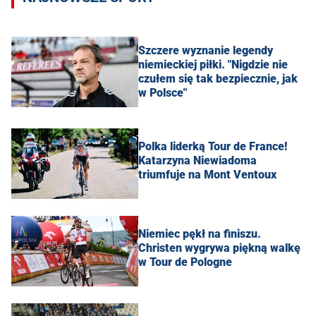
Szczere wyznanie legendy
niemieckiej piłki. "Nigdzie nie
czułem się tak bezpiecznie, jak
w Polsce"
Polka liderką Tour de France!
Katarzyna Niewiadoma
triumfuje na Mont Ventoux
Niemiec pękł na finiszu.
Christen wygrywa piękną walkę
w Tour de Pologne