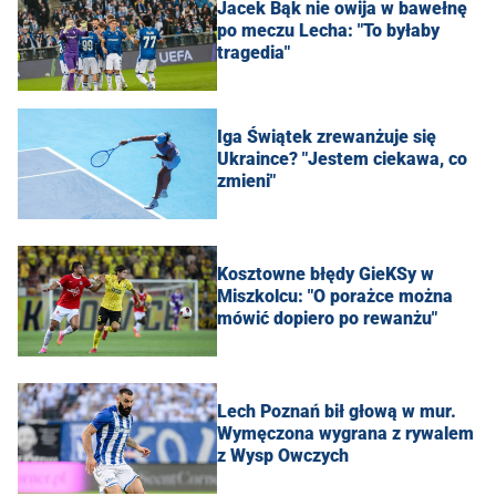
Jacek Bąk nie owija w bawełnę
po meczu Lecha: "To byłaby
tragedia"
Iga Świątek zrewanżuje się
Ukraince? "Jestem ciekawa, co
zmieni"
Kosztowne błędy GieKSy w
Miszkolcu: "O porażce można
mówić dopiero po rewanżu"
Lech Poznań bił głową w mur.
Wymęczona wygrana z rywalem
z Wysp Owczych