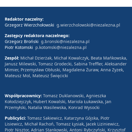
Redaktor naczelny:
Grzegorz Wierzchołowski
g.wierzcholowski@niezalezna.pl
Zastępcy redaktora naczelnego:
Grzegorz Broński
g.bronski@niezalezna.pl
Piotr Kotomski
p.kotomski@niezalezna.pl
Zespół:
Michał Dzierżak, Michał Kowalczyk, Beata Mańkowska,
Janusz Milewski, Tomasz Grodecki, Sabina Treffler, Aleksander
Mimier, Przemysław Obłuski, Magdalena Żuraw, Anna Zyzek,
Mateusz Mol, Mateusz Święcicki
Współpracownicy:
Tomasz Duklanowski, Agnieszka
Kołodziejczyk, Hubert Kowalski, Mariola Łukawska, Jan
Przemyłski, Natalia Wasilewska, Konrad Wysocki
Publicyści:
Tomasz Sakiewicz, Katarzyna Gójska, Piotr
Lisiewicz, Michał Rachoń, Tomasz Łysiak, Jacek Liziniewicz,
Piotr Nisztor, Adrian Stankowski, Antoni Rybczyński, Krzysztof