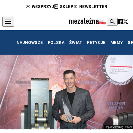
WESPRZYJ
SKLEP
NEWSLETTER
NAJNOWSZE
POLSKA
ŚWIAT
PETYCJE
MEMY
G
EmpireStateBldg - x.com
Lewandowski rozświetlił Empire State Building z okazji Święta Niepodległości