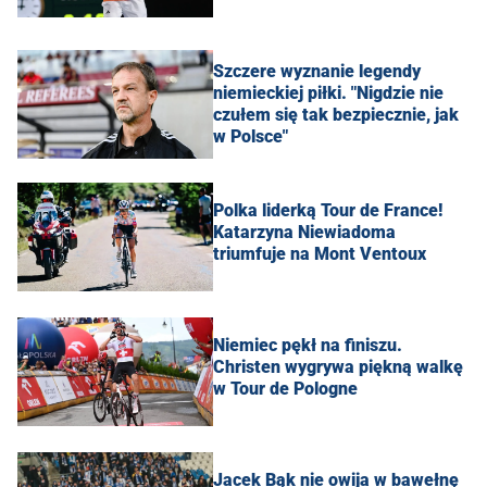
Szczere wyznanie legendy
niemieckiej piłki. "Nigdzie nie
czułem się tak bezpiecznie, jak
w Polsce"
Polka liderką Tour de France!
Katarzyna Niewiadoma
triumfuje na Mont Ventoux
Niemiec pękł na finiszu.
Christen wygrywa piękną walkę
w Tour de Pologne
Jacek Bąk nie owija w bawełnę