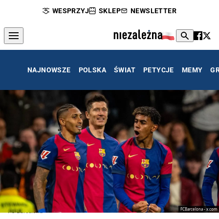
WESPRZYJ
SKLEP
NEWSLETTER
NAJNOWSZE
POLSKA
ŚWIAT
PETYCJE
MEMY
G
FCBarcelona - x.com
FC Barcelona