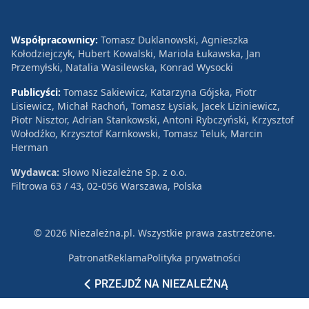
Współpracownicy:
Tomasz Duklanowski, Agnieszka
Kołodziejczyk, Hubert Kowalski, Mariola Łukawska, Jan
Przemyłski, Natalia Wasilewska, Konrad Wysocki
Publicyści:
Tomasz Sakiewicz, Katarzyna Gójska, Piotr
Lisiewicz, Michał Rachoń, Tomasz Łysiak, Jacek Liziniewicz,
Piotr Nisztor, Adrian Stankowski, Antoni Rybczyński, Krzysztof
Wołodźko, Krzysztof Karnkowski, Tomasz Teluk, Marcin
Herman
Wydawca:
Słowo Niezależne Sp. z o.o.
Filtrowa 63 / 43, 02-056 Warszawa, Polska
© 2026 Niezależna.pl. Wszystkie prawa zastrzeżone.
Patronat
Reklama
Polityka prywatności
PRZEJDŹ NA NIEZALEŻNĄ