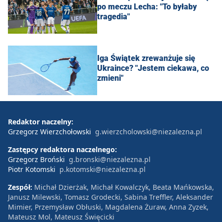
po meczu Lecha: "To byłaby
tragedia"
Iga Świątek zrewanżuje się
Ukraince? "Jestem ciekawa, co
zmieni"
Redaktor naczelny:
Grzegorz Wierzchołowski
g.wierzcholowski@niezalezna.pl
Zastępcy redaktora naczelnego:
Grzegorz Broński
g.bronski@niezalezna.pl
Piotr Kotomski
p.kotomski@niezalezna.pl
Zespół:
Michał Dzierżak, Michał Kowalczyk, Beata Mańkowska,
Janusz Milewski, Tomasz Grodecki, Sabina Treffler, Aleksander
Mimier, Przemysław Obłuski, Magdalena Żuraw, Anna Zyzek,
Mateusz Mol, Mateusz Święcicki