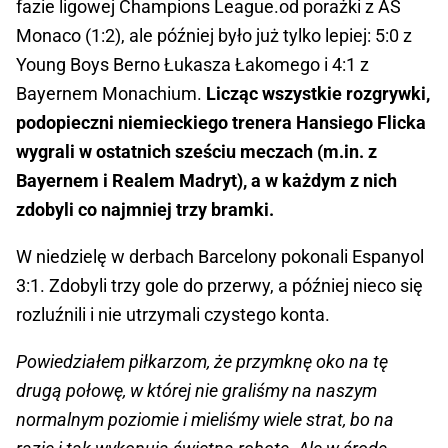
fazie ligowej Champions League.od porażki z AS
Monaco (1:2), ale później było już tylko lepiej: 5:0 z
Young Boys Berno Łukasza Łakomego i 4:1 z
Bayernem Monachium.
Licząc wszystkie rozgrywki,
podopieczni niemieckiego trenera Hansiego Flicka
wygrali w ostatnich sześciu meczach (m.in. z
Bayernem i Realem Madryt), a w każdym z nich
zdobyli co najmniej trzy bramki.
W niedzielę w derbach Barcelony pokonali Espanyol
3:1. Zdobyli trzy gole do przerwy, a później nieco się
rozluźnili i nie utrzymali czystego konta.
Powiedziałem piłkarzom, że przymknę oko na tę
drugą połowę, w której nie graliśmy na naszym
normalnym poziomie i mieliśmy wiele strat, bo na