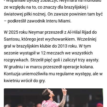
- Wspaniale byłoby zobaczyć Neymara na mundialu
ze względu na to, co znaczy dla brazylijskiej i
światowej piłki nożnej. On zawsze powinien tam być
– podkreślił zawodnik Interu Miami.
W 2025 roku Neymar przeszedł z Al-Hilal Rijad do
Santosu, którego jest wychowankiem. Wcześniej
grał w brazylijskim klubie do 2013 roku. W tym
sezonie wystąpił w 12 meczach we wszystkich
rozgrywkach. Strzelił pięć goli i zaliczył trzy asysty.
W grudniu i w marcu przeszedł operacje kolana.
Kontuzja uniemożliwiła mu regularne występy, ale w
kwietniu wrócił do gry.