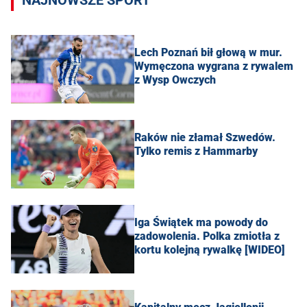
NAJNOWSZE SPORT
Lech Poznań bił głową w mur.
Wymęczona wygrana z rywalem
z Wysp Owczych
Raków nie złamał Szwedów.
Tylko remis z Hammarby
Iga Świątek ma powody do
zadowolenia. Polka zmiotła z
kortu kolejną rywalkę [WIDEO]