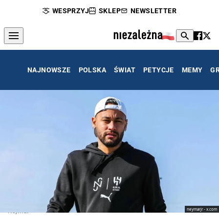
WESPRZYJ
SKLEP
NEWSLETTER
NAJNOWSZE
POLSKA
ŚWIAT
PETYCJE
MEMY
G
neymarjr - x.com
Neymar