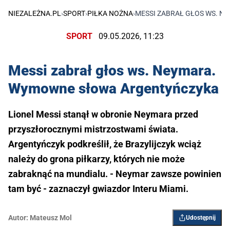
NIEZALEŻNA.PL
›
SPORT
›
PIŁKA NOŻNA
›
MESSI ZABRAŁ GŁOS WS. 
SPORT
09.05.2026, 11:23
Messi zabrał głos ws. Neymara.
Wymowne słowa Argentyńczyka
Lionel Messi stanął w obronie Neymara przed
przyszłorocznymi mistrzostwami świata.
Argentyńczyk podkreślił, że Brazylijczyk wciąż
należy do grona piłkarzy, których nie może
zabraknąć na mundialu. - Neymar zawsze powinien
tam być - zaznaczył gwiazdor Interu Miami.
Autor:
Mateusz Mol
Udostępnij