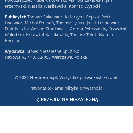
Kołodziejczyk, Hubert Kowalski, Mariola Łukawska, Jan
Przemyłski, Natalia Wasilewska, Konrad Wysocki
Publicyści:
Tomasz Sakiewicz, Katarzyna Gójska, Piotr
Lisiewicz, Michał Rachoń, Tomasz Łysiak, Jacek Liziniewicz,
Piotr Nisztor, Adrian Stankowski, Antoni Rybczyński, Krzysztof
Wołodźko, Krzysztof Karnkowski, Tomasz Teluk, Marcin
Herman
Wydawca:
Słowo Niezależne Sp. z o.o.
Filtrowa 63 / 43, 02-056 Warszawa, Polska
© 2026 Niezależna.pl. Wszystkie prawa zastrzeżone.
Patronat
Reklama
Polityka prywatności
PRZEJDŹ NA NIEZALEŻNĄ