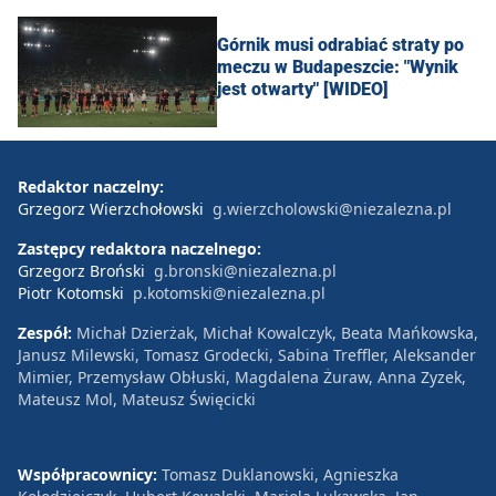
Górnik musi odrabiać straty po
meczu w Budapeszcie: "Wynik
jest otwarty" [WIDEO]
Redaktor naczelny:
Grzegorz Wierzchołowski
g.wierzcholowski@niezalezna.pl
Zastępcy redaktora naczelnego:
Grzegorz Broński
g.bronski@niezalezna.pl
Piotr Kotomski
p.kotomski@niezalezna.pl
Zespół:
Michał Dzierżak, Michał Kowalczyk, Beata Mańkowska,
Janusz Milewski, Tomasz Grodecki, Sabina Treffler, Aleksander
Mimier, Przemysław Obłuski, Magdalena Żuraw, Anna Zyzek,
Mateusz Mol, Mateusz Święcicki
Współpracownicy:
Tomasz Duklanowski, Agnieszka