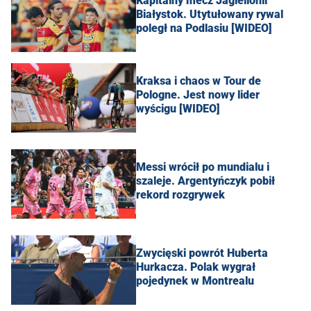
Kapitalny mecz Jagiellonii
Białystok. Utytułowany rywal
poległ na Podlasiu [WIDEO]
Kraksa i chaos w Tour de
Pologne. Jest nowy lider
wyścigu [WIDEO]
Messi wrócił po mundialu i
szaleje. Argentyńczyk pobił
rekord rozgrywek
Zwycięski powrót Huberta
Hurkacza. Polak wygrał
pojedynek w Montrealu