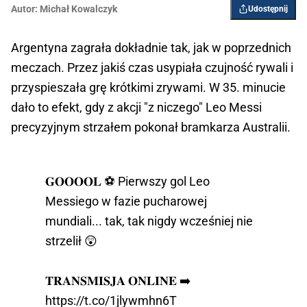
Autor:
Michał Kowalczyk
Udostępnij
Argentyna zagrała dokładnie tak, jak w poprzednich
meczach. Przez jakiś czas usypiała czujność rywali i
przyspieszała grę krótkimi zrywami. W 35. minucie
dało to efekt, gdy z akcji "z niczego" Leo Messi
precyzyjnym strzałem pokonał bramkarza Australii.
𝐆𝐎𝐎𝐎𝐎𝐋 ⚽ Pierwszy gol Leo
Messiego w fazie pucharowej
mundiali... tak, tak nigdy wcześniej nie
strzelił 😲
𝐓𝐑𝐀𝐍𝐒𝐌𝐈𝐒𝐉𝐀 𝐎𝐍𝐋𝐈𝐍𝐄 ➡️
https://t.co/1jlywmhn6T