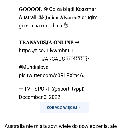
𝐆𝐎𝐎𝐎𝐎𝐋 ⚽ Co za błąd! Koszmar
Australii 😬 𝐉𝐮𝐥𝐢𝐚𝐧 𝐀𝐥𝐯𝐚𝐫𝐞𝐳 z drugim
golem na mundialu 👌
𝐓𝐑𝐀𝐍𝐒𝐌𝐈𝐒𝐉𝐀 𝐎𝐍𝐋𝐈𝐍𝐄 ➡️
https://t.co/1jlywmhn6T
__________
#ARGAUS
🇦🇷🇦🇺 󠁧󠁢󠁥󠁮󠁧•
#Mundialove
󠁢
pic.twitter.com/c0RLPXm46J
— TVP SPORT (@sport_tvppl)
December 3, 2022
ZOBACZ WIĘCEJ
Australia nie miała zbyt wiele do powiedzenia, ale