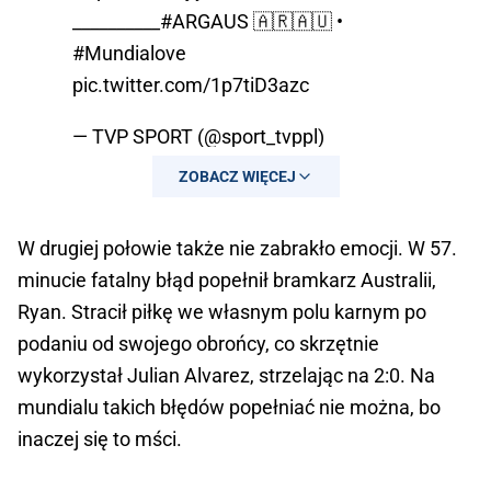
__________
#ARGAUS
🇦🇷🇦🇺 󠁧󠁢󠁥󠁮󠁧•
#Mundialove
󠁢
pic.twitter.com/1p7tiD3azc
— TVP SPORT (@sport_tvppl)
December 3, 2022
ZOBACZ WIĘCEJ
W drugiej połowie także nie zabrakło emocji. W 57.
minucie fatalny błąd popełnił bramkarz Australii,
Ryan. Stracił piłkę we własnym polu karnym po
podaniu od swojego obrońcy, co skrzętnie
wykorzystał Julian Alvarez, strzelając na 2:0. Na
mundialu takich błędów popełniać nie można, bo
inaczej się to mści.