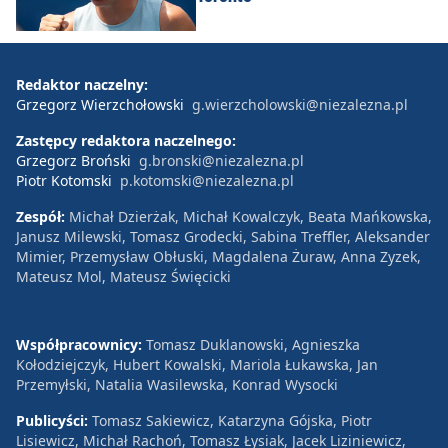
Redaktor naczelny:
Grzegorz Wierzchołowski
g.wierzcholowski@niezalezna.pl
Zastępcy redaktora naczelnego:
Grzegorz Broński
g.bronski@niezalezna.pl
Piotr Kotomski
p.kotomski@niezalezna.pl
Zespół:
Michał Dzierżak, Michał Kowalczyk, Beata Mańkowska,
Janusz Milewski, Tomasz Grodecki, Sabina Treffler, Aleksander
Mimier, Przemysław Obłuski, Magdalena Żuraw, Anna Zyzek,
Mateusz Mol, Mateusz Święcicki
Współpracownicy:
Tomasz Duklanowski, Agnieszka
Kołodziejczyk, Hubert Kowalski, Mariola Łukawska, Jan
Przemyłski, Natalia Wasilewska, Konrad Wysocki
Publicyści:
Tomasz Sakiewicz, Katarzyna Gójska, Piotr
Lisiewicz, Michał Rachoń, Tomasz Łysiak, Jacek Liziniewicz,