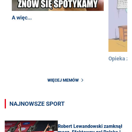
A więc...
Opieka z
WIĘCEJ MEMÓW
NAJNOWSZE SPORT
Robert Lewandowski zamknął