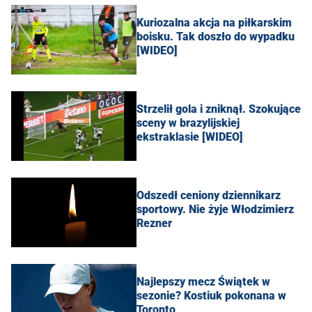
Kuriozalna akcja na piłkarskim
boisku. Tak doszło do wypadku
[WIDEO]
Strzelił gola i zniknął. Szokujące
sceny w brazylijskiej
ekstraklasie [WIDEO]
Odszedł ceniony dziennikarz
sportowy. Nie żyje Włodzimierz
Rezner
Najlepszy mecz Świątek w
sezonie? Kostiuk pokonana w
Toronto