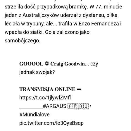
strzeliła dość przypadkową bramkę. W 77. minucie
jeden z Australijczyków uderzał z dystansu, piłka
leciała w trybuny, ale... trafiła w Enzo Fernandeza i
wpadła do siatki. Gola zaliczono jako
samobójczego.
𝐆𝐎𝐎𝐎𝐎𝐋 ⚽ 𝐂𝐫𝐚𝐢𝐠 𝐆𝐨𝐨𝐝𝐰𝐢𝐧... czy
jednak swojak?
𝐓𝐑𝐀𝐍𝐒𝐌𝐈𝐒𝐉𝐀 𝐎𝐍𝐋𝐈𝐍𝐄 ➡️
https://t.co/1jlywlZMfl
__________
#ARGAUS
🇦🇷🇦🇺 󠁧󠁢󠁥󠁮󠁧•
#Mundialove
󠁢
pic.twitter.com/le3QysBsqp