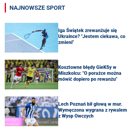
NAJNOWSZE SPORT
Iga Świątek zrewanżuje się
Ukraince? "Jestem ciekawa, co
zmieni"
Kosztowne błędy GieKSy w
Miszkolcu: "O porażce można
mówić dopiero po rewanżu"
Lech Poznań bił głową w mur.
Wymęczona wygrana z rywalem
z Wysp Owczych