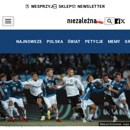
WESPRZYJ
SKLEP
NEWSLETTER
NAJNOWSZE
POLSKA
ŚWIAT
PETYCJE
MEMY
G
Mateusz Kostrzewa - Legia
Legia przegrała pierwszy mecz z Molde