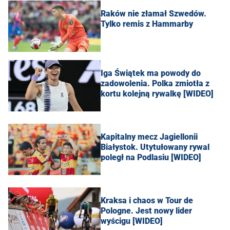
Raków nie złamał Szwedów.
Tylko remis z Hammarby
Iga Świątek ma powody do
zadowolenia. Polka zmiotła z
kortu kolejną rywalkę [WIDEO]
Kapitalny mecz Jagiellonii
Białystok. Utytułowany rywal
poległ na Podlasiu [WIDEO]
Kraksa i chaos w Tour de
Pologne. Jest nowy lider
wyścigu [WIDEO]