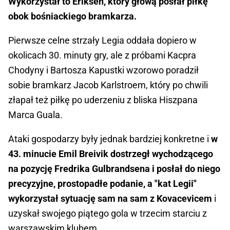
Wykorzystał to Eriksen, który głową posłał piłkę
obok bośniackiego bramkarza.
Pierwsze celne strzały Legia oddała dopiero w
okolicach 30. minuty gry, ale z próbami Kacpra
Chodyny i Bartosza Kapustki wzorowo poradził
sobie bramkarz Jacob Karlstroem, który po chwili
złapał też piłkę po uderzeniu z bliska Hiszpana
Marca Guala.
Ataki gospodarzy były jednak bardziej konkretne i
w
43. minucie Emil Breivik dostrzegł wychodzącego
na pozycję Fredrika Gulbrandsena i posłał do niego
precyzyjne, prostopadłe podanie, a "kat Legii"
wykorzystał sytuację sam na sam z Kovacevicem
i
uzyskał swojego piątego gola w trzecim starciu z
warszawskim klubem.