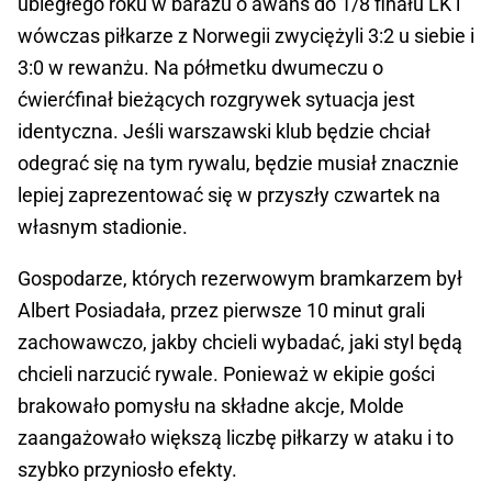
ubiegłego roku w barażu o awans do 1/8 finału LK i
wówczas piłkarze z Norwegii zwyciężyli 3:2 u siebie i
3:0 w rewanżu. Na półmetku dwumeczu o
ćwierćfinał bieżących rozgrywek sytuacja jest
identyczna. Jeśli warszawski klub będzie chciał
odegrać się na tym rywalu, będzie musiał znacznie
lepiej zaprezentować się w przyszły czwartek na
własnym stadionie.
Gospodarze, których rezerwowym bramkarzem był
Albert Posiadała, przez pierwsze 10 minut grali
zachowawczo, jakby chcieli wybadać, jaki styl będą
chcieli narzucić rywale. Ponieważ w ekipie gości
brakowało pomysłu na składne akcje, Molde
zaangażowało większą liczbę piłkarzy w ataku i to
szybko przyniosło efekty.