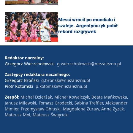
Messi wrócił po mundialu i
szaleje. Argentyńczyk pobił
rekord rozgrywek
Redaktor naczelny:
Grzegorz Wierzchołowski
g.wierzcholowski@niezalezna.pl
Zastępcy redaktora naczelnego:
Grzegorz Broński
g.bronski@niezalezna.pl
Piotr Kotomski
p.kotomski@niezalezna.pl
Zespół:
Michał Dzierżak, Michał Kowalczyk, Beata Mańkowska,
Janusz Milewski, Tomasz Grodecki, Sabina Treffler, Aleksander
Mimier, Przemysław Obłuski, Magdalena Żuraw, Anna Zyzek,
Mateusz Mol, Mateusz Święcicki