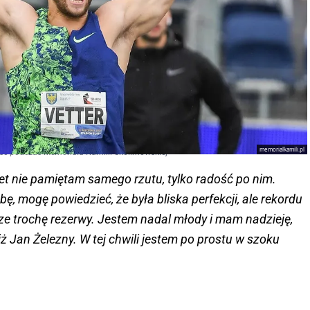
memorialkamili.pl
ość podczas Memoriału Kamilii Skolimowskiej
t nie pamiętam samego rzutu, tylko radość po nim.
ę, mogę powiedzieć, że była bliska perfekcji, ale rekordu
cze trochę rezerwy. Jestem nadal młody i mam nadzieję,
niż Jan Żelezny. W tej chwili jestem po prostu w szoku