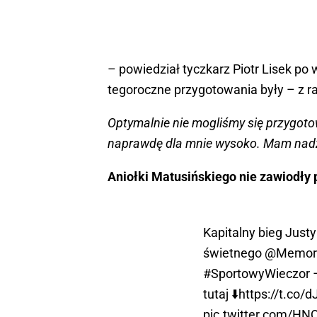
– powiedział tyczkarz Piotr Lisek po
tegoroczne przygotowania były – z ra
Optymalnie nie mogliśmy się przygoto
naprawdę dla mnie wysoko. Mam nadzie
Aniołki Matusińskiego nie zawiodły
Kapitalny bieg Justy
świetnego
@Memori
#SportowyWieczor
–
tutaj ⬇️
https://t.co
pic.twitter.com/H