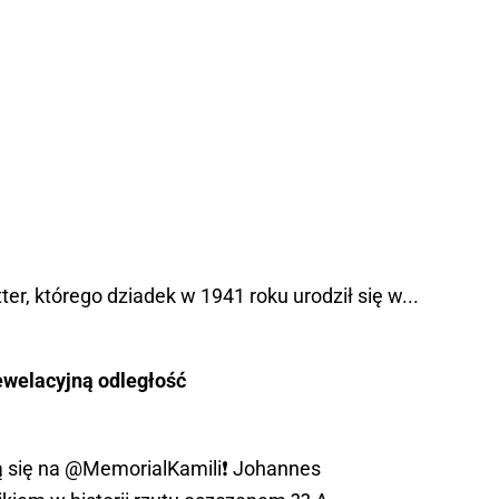
ter, którego dziadek w 1941 roku urodził się w...
ewelacyjną odległość
ą się na
@MemorialKamili
❗ Johannes