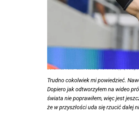
Johannes Vetter rzucił oszczep na rewelacyjną odległ
Trudno cokolwiek mi powiedzieć. Nawe
Dopiero jak odtworzyłem na wideo prób
świata nie poprawiłem, więc jest jesz
że w przyszłości uda się rzucić dalej 