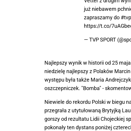
Vetter z drugim wyn
już niebawem pchnię
zapraszamy do
#tvp
https://t.co/7uAGb
— TVP SPORT (@spo
Najlepszy wynik w historii od 25 maj
niedzielę najlepszy z Polaków Marcin
występu była także Maria Andrejczyk,
oszczepniczek. "Bomba" - skomentował
Niewiele do rekordu Polski w biegu 
przegrała z utytułowaną Brytyjką Laurą 
gorszy od rezultatu Lidii Chojeckiej sp
pokonały ten dystans poniżej cztere