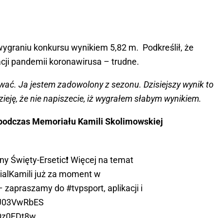
 wygraniu konkursu wynikiem 5,82 m. Podkreślił, że
cji pandemii koronawirusa – trudne.
wać. Ja jestem zadowolony z sezonu. Dzisiejszy wynik to
ję, że nie napiszecie, iż wygrałem słabym wynikiem.
 podczas Memoriału Kamili Skolimowskiej
ny Święty-Ersetic❗️ Więcej na temat
alKamili
już za moment w
 zapraszamy do
#tvpsport
, aplikacji i
/dJ03VwRbES
NQz0FDt8w