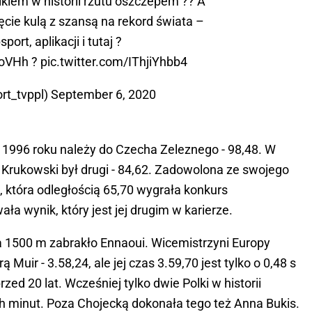
ikiem w historii rzutu oszczepem ?? A
cie kulą z szansą na rekord świata –
sport
, aplikacji i tutaj ?
eoVHh
?
pic.twitter.com/IThjiYhbb4
rt_tvppl)
September 6, 2020
a 1996 roku należy do Czecha Zeleznego - 98,48. W
 Krukowski był drugi - 84,62. Zadowolona ze swojego
 która odległością 65,70 wygrała konkurs
a wynik, który jest jej drugim w karierze.
na 1500 m zabrakło Ennaoui. Wicemistrzyni Europy
Muir - 3.58,24, ale jej czas 3.59,70 jest tylko o 0,48 s
rzed 20 lat. Wcześniej tylko dwie Polki w historii
ch minut. Poza Chojecką dokonała tego też Anna Bukis.