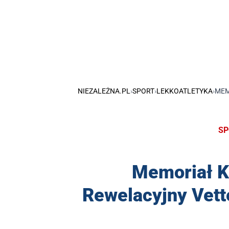
NIEZALEŻNA.PL
›
SPORT
›
LEKKOATLETYKA
›
MEM
SP
Memoriał K
Rewelacyjny Vette