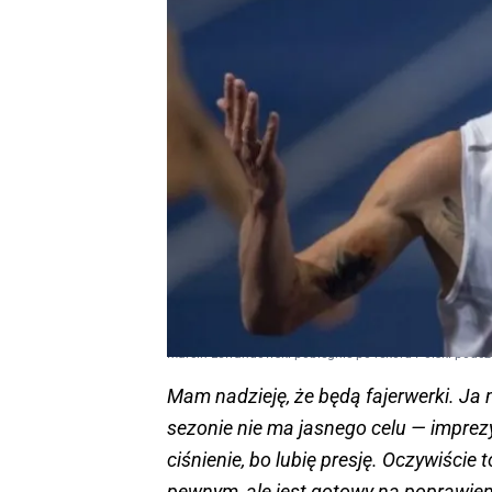
Marcin Lewandowski pobiegnie po rekord Polski podcz
Mam nadzieję, że będą fajerwerki. Ja n
sezonie nie ma jasnego celu — imprez
ciśnienie, bo lubię presję. Oczywiście
pewnym, ale jest gotowy na poprawienie