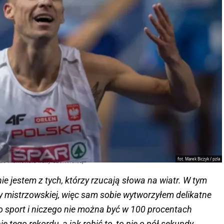
fot. Marek Biczyk / pzla
as Memoriału Ireny Szewińskiej
ie jestem z tych, którzy rzucają słowa na wiatr. W tym
y mistrzowskiej, więc sam sobie wytworzyłem delikatne
 to sport i niczego nie można być w 100 procentach
 tego rekordu, a jak robić to, to nie o pół sekundy