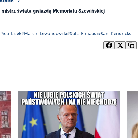
DOBNE
mistrz świata gwiazdą Memoriału Szewińskiej
Piotr Lisek
#Marcin Lewandowski
#Sofia Ennaoui
#Sam Kendricks