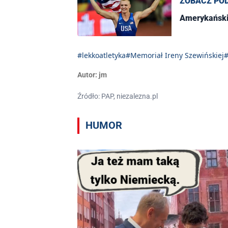
ZOBACZ PO
Amerykański 
#lekkoatletyka
#Memoriał Ireny Szewińskiej
#
Autor:
jm
Źródło: PAP, niezalezna.pl
HUMOR