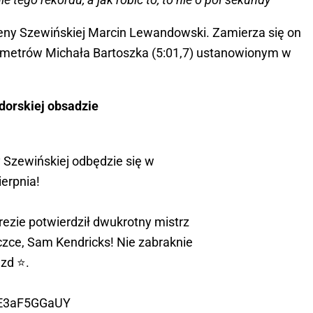
eny Szewińskiej Marcin Lewandowski. Zamierza się on
0 metrów Michała Bartoszka (5:01,7) ustanowionym w
dorskiej obsadzie
y Szewińskiej odbędzie się w
ierpnia!
ezie potwierdził dwukrotny mistrz
czce, Sam Kendricks! Nie zabraknie
zd ⭐️.
o/E3aF5GGaUY