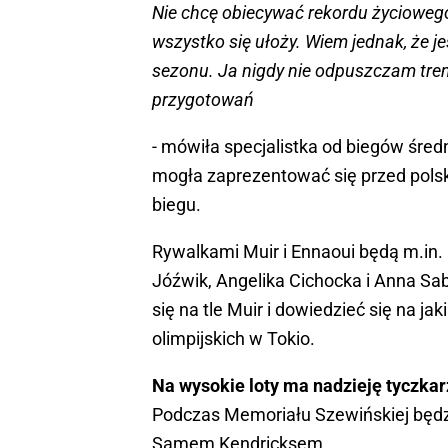
Nie chcę obiecywać rekordu życiowego 
wszystko się ułoży. Wiem jednak, że j
sezonu. Ja nigdy nie odpuszczam tre
przygotowań
- mówiła specjalistka od biegów śred
mogła zaprezentować się przed pols
biegu.
Rywalkami Muir i Ennaoui będą m.in. 
Jóźwik, Angelika Cichocka i Anna Sab
się na tle Muir i dowiedzieć się na j
olimpijskich w Tokio.
Na wysokie loty ma nadzieję tyczkarz
Podczas Memoriału Szewińskiej będz
Samem Kendricksem.