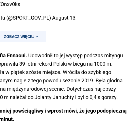
KOnxv0ks
ortu (@SPORT_GOV_PL)
August 13,
ZOBACZ WIĘCEJ
fia Ennaoui.
Udowodnił to jej występ podczas mityngu
rawiła 39-letni rekord Polski w biegu na 1000 m.
a w piątek szóste miejsce. Wróciła do szybkiego
rwanym nagle z tego powodu sezonie 2019. Była głodna
ię na międzynarodowej scenie. Dotychczas najlepszy
0 m należał do Jolanty Januchty i był o 0,4 s gorszy.
mniej powściągliwy i wprost mówi, że jego podopieczną
minut.