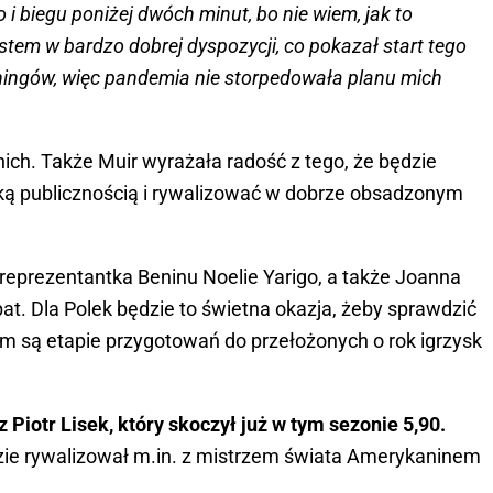
i biegu poniżej dwóch minut, bo nie wiem, jak to
estem w bardzo dobrej dyspozycji, co pokazał start tego
ningów, więc pandemia nie storpedowała planu mich
nich. Także Muir wyrażała radość z tego, że będzie
ką publicznością i rywalizować w dobrze obsadzonym
reprezentantka Beninu Noelie Yarigo, a także Joanna
at. Dla Polek będzie to świetna okazja, żeby sprawdzić
akim są etapie przygotowań do przełożonych o rok igrzysk
 Piotr Lisek, który skoczył już w tym sezonie 5,90.
ie rywalizował m.in. z mistrzem świata Amerykaninem