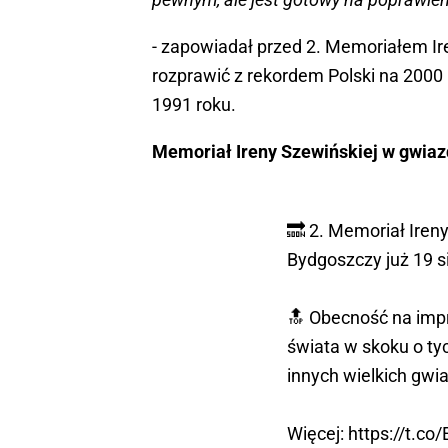
- zapowiadał przed 2. Memoriałem Ir
rozprawić z rekordem Polski na 200
1991 roku.
Memoriał Ireny Szewińskiej w gwiaz
🔜 2. Memoriał Iren
Bydgoszczy już 19 s
🔝 Obecność na impr
świata w skoku o ty
innych wielkich gwia
Więcej:
https://t.c