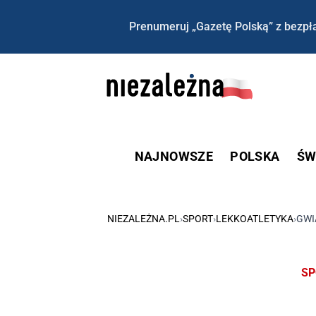
Prenumeruj „Gazetę Polską” z bezpła
NAJNOWSZE
POLSKA
ŚW
NIEZALEŻNA.PL
›
SPORT
›
LEKKOATLETYKA
›
GWI
SP