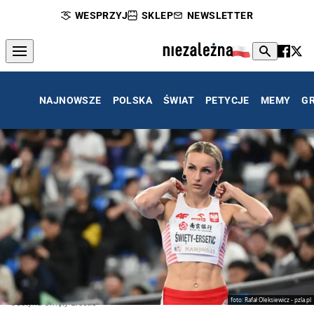
WESPRZYJ
SKLEP
NEWSLETTER
NAJNOWSZE
POLSKA
ŚWIAT
PETYCJE
MEMY
G
foto: Rafał Oleksiewicz - pzla.pl
Justyna Święty-Ersetic