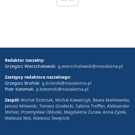
Redaktor naczelny:
Grzegorz Wierzchołowski
g.wierzcholowski@niezalezna.pl
Zastępcy redaktora naczelnego:
Grzegorz Broński
g.bronski@niezalezna.pl
Piotr Kotomski
p.kotomski@niezalezna.pl
Zespół:
Michał Dzierżak, Michał Kowalczyk, Beata Mańkowska,
Janusz Milewski, Tomasz Grodecki, Sabina Treffler, Aleksander
Mimier, Przemysław Obłuski, Magdalena Żuraw, Anna Zyzek,
Mateusz Mol, Mateusz Święcicki