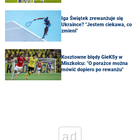
Iga Świątek zrewanżuje się
Ukraince? "Jestem ciekawa, co
zmieni"
Kosztowne błędy GieKSy w
Miszkolcu: "O porażce można
mówić dopiero po rewanżu"
ad