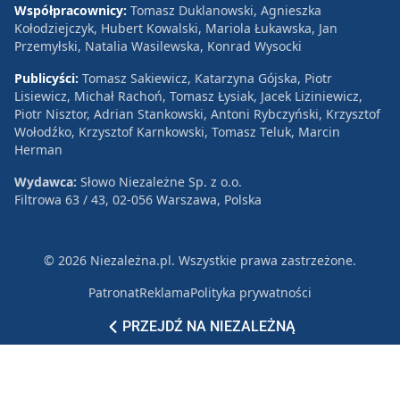
Współpracownicy:
Tomasz Duklanowski, Agnieszka
Kołodziejczyk, Hubert Kowalski, Mariola Łukawska, Jan
Przemyłski, Natalia Wasilewska, Konrad Wysocki
Publicyści:
Tomasz Sakiewicz, Katarzyna Gójska, Piotr
Lisiewicz, Michał Rachoń, Tomasz Łysiak, Jacek Liziniewicz,
Piotr Nisztor, Adrian Stankowski, Antoni Rybczyński, Krzysztof
Wołodźko, Krzysztof Karnkowski, Tomasz Teluk, Marcin
Herman
Wydawca:
Słowo Niezależne Sp. z o.o.
Filtrowa 63 / 43, 02-056 Warszawa, Polska
© 2026 Niezależna.pl. Wszystkie prawa zastrzeżone.
Patronat
Reklama
Polityka prywatności
PRZEJDŹ NA NIEZALEŻNĄ