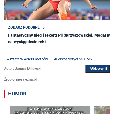
— Sportowy Rytm Dnia
(@SportowyRytm)
March 23, 2025
ZOBACZ PODOBNE
Fantastyczny bieg i rekord Pii Skrzyszowskiej. Medal był
na wyciągnięcie ręki
#sztafeta 4x400 metrów
#Lekkoatletyczne HMŚ
Autor:
Janusz Milewski
Udostępnij
Źródło: niezalezna.pl
HUMOR