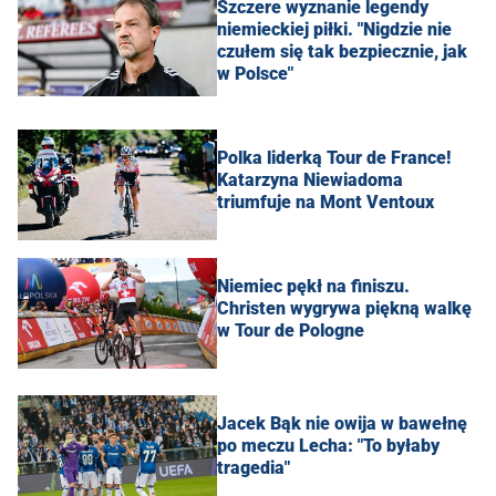
Szczere wyznanie legendy
niemieckiej piłki. "Nigdzie nie
czułem się tak bezpiecznie, jak
w Polsce"
Polka liderką Tour de France!
Katarzyna Niewiadoma
triumfuje na Mont Ventoux
Niemiec pękł na finiszu.
Christen wygrywa piękną walkę
w Tour de Pologne
Jacek Bąk nie owija w bawełnę
po meczu Lecha: "To byłaby
tragedia"