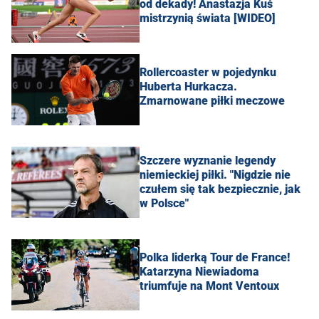
od dekady! Anastazja Kuś
mistrzynią świata [WIDEO]
Rollercoaster w pojedynku
Huberta Hurkacza.
Zmarnowane piłki meczowe
Szczere wyznanie legendy
niemieckiej piłki. "Nigdzie nie
czułem się tak bezpiecznie, jak
w Polsce"
Polka liderką Tour de France!
Katarzyna Niewiadoma
triumfuje na Mont Ventoux