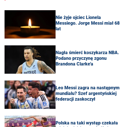
Nie żyje ojciec Lionela
Messiego. Jorge Messi miał 68
lat
Nagła śmierć koszykarza NBA.
Podano przyczynę zgonu
Brandona Clarke'a
Leo Messi zagra na następnym
mundialu? Szef argentyńskiej
federacji zaskoczył
Polska na taki występ czekała