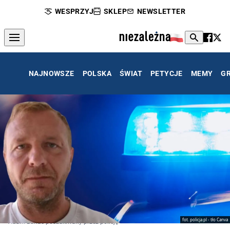
WESPRZYJ
SKLEP
NEWSLETTER
NAJNOWSZE
POLSKA
ŚWIAT
PETYCJE
MEMY
G
fot. policja.pl - tło Canva
Adam Banaś poszukiwany przez policję