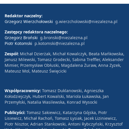
Redaktor naczelny:
Grzegorz Wierzchołowski
g.wierzcholowski@niezalezna.pl
Zastępcy redaktora naczelnego:
Grzegorz Broński
g.bronski@niezalezna.pl
Piotr Kotomski
p.kotomski@niezalezna.pl
Zespół:
Michał Dzierżak, Michał Kowalczyk, Beata Mańkowska,
Janusz Milewski, Tomasz Grodecki, Sabina Treffler, Aleksander
Mimier, Przemysław Obłuski, Magdalena Żuraw, Anna Zyzek,
Mateusz Mol, Mateusz Święcicki
Współpracownicy:
Tomasz Duklanowski, Agnieszka
Kołodziejczyk, Hubert Kowalski, Mariola Łukawska, Jan
Przemyłski, Natalia Wasilewska, Konrad Wysocki
Publicyści:
Tomasz Sakiewicz, Katarzyna Gójska, Piotr
Lisiewicz, Michał Rachoń, Tomasz Łysiak, Jacek Liziniewicz,
Piotr Nisztor, Adrian Stankowski, Antoni Rybczyński, Krzysztof