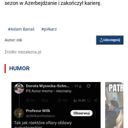
sezon w Azerbejdżanie i zakończył karierę.
#Adam Banaś
#piłkarz
Autor:
mk
Udostępnij
Źródło: niezalezna.pl
HUMOR