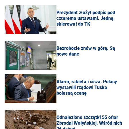
Prezydent złożył podpis pod
czterema ustawami. Jedną
skierował do TK
Bezrobocie znów w górę. Są
nowe dane
Alarm, rakieta i cisza. Polacy
wystawili rządowi Tuska
bolesną ocenę
Odnaleziono szczątki 55 ofiar
Zbrodni Wołyńskiej. Wśród nich
26 dzieci