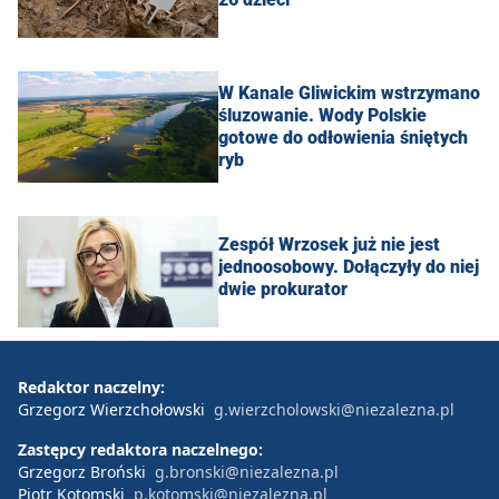
W Kanale Gliwickim wstrzymano
śluzowanie. Wody Polskie
gotowe do odłowienia śniętych
ryb
Zespół Wrzosek już nie jest
jednoosobowy. Dołączyły do niej
dwie prokurator
Redaktor naczelny:
Grzegorz Wierzchołowski
g.wierzcholowski@niezalezna.pl
Zastępcy redaktora naczelnego:
Grzegorz Broński
g.bronski@niezalezna.pl
Piotr Kotomski
p.kotomski@niezalezna.pl