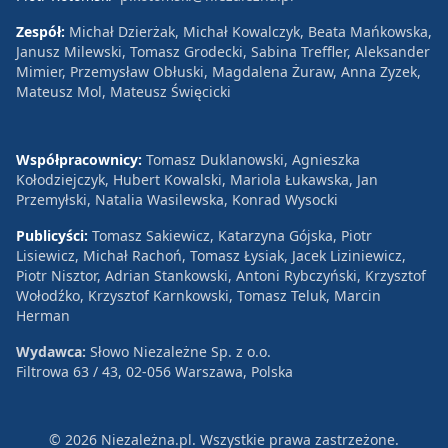
Zespół:
Michał Dzierżak, Michał Kowalczyk, Beata Mańkowska,
Janusz Milewski, Tomasz Grodecki, Sabina Treffler, Aleksander
Mimier, Przemysław Obłuski, Magdalena Żuraw, Anna Zyzek,
Mateusz Mol, Mateusz Święcicki
Współpracownicy:
Tomasz Duklanowski, Agnieszka
Kołodziejczyk, Hubert Kowalski, Mariola Łukawska, Jan
Przemyłski, Natalia Wasilewska, Konrad Wysocki
Publicyści:
Tomasz Sakiewicz, Katarzyna Gójska, Piotr
Lisiewicz, Michał Rachoń, Tomasz Łysiak, Jacek Liziniewicz,
Piotr Nisztor, Adrian Stankowski, Antoni Rybczyński, Krzysztof
Wołodźko, Krzysztof Karnkowski, Tomasz Teluk, Marcin
Herman
Wydawca:
Słowo Niezależne Sp. z o.o.
Filtrowa 63 / 43, 02-056 Warszawa, Polska
© 2026 Niezależna.pl. Wszystkie prawa zastrzeżone.