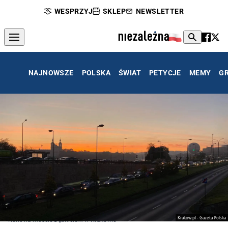
WESPRZYJ
SKLEP
NEWSLETTER
NAJNOWSZE
POLSKA
ŚWIAT
PETYCJE
MEMY
G
Krakow.pl - Gazeta Polska
Korki na moście Dębnickim w Krakowie