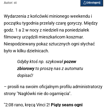
Autor:
st
Udostępnij
Wydarzenia z końcówki minionego weekendu i
początku tygodnia przelały czarę goryczy. Między
godz. 1 a 2 w nocy z niedzieli na poniedziałek
filmowcy urządzili mieszkańcom koszmar.
Niespodziewany pokaz sztucznych ogni słychać
było w kilku dzielnicach.
Gdyby ktoś np. szykował
pozew
zbiorowy
to proszę nas z automatu
dopisać!
– prosili na swoim oficjalnym profilu administratorzy
strony "Nagłówki nie do ogarnięcia".
"2:08 rano, kręcą Vinci 2!
Piąty seans ogni