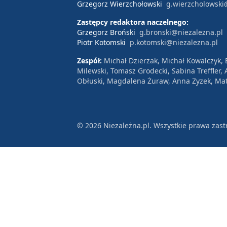
Grzegorz Wierzchołowski
g.wierzcholowski
Zastępcy redaktora naczelnego:
Grzegorz Broński
g.bronski@niezalezna.pl
Piotr Kotomski
p.kotomski@niezalezna.pl
Zespół:
Michał Dzierżak, Michał Kowalczyk,
Milewski, Tomasz Grodecki, Sabina Treffler
Obłuski, Magdalena Żuraw, Anna Zyzek, Mat
© 2026 Niezależna.pl. Wszystkie prawa zast