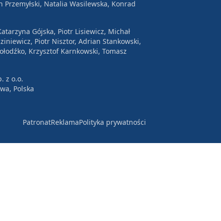
n Przemyłski, Natalia Wasilewska, Konrad
atarzyna Gójska, Piotr Lisiewicz, Michał
ziniewicz, Piotr Nisztor, Adrian Stankowski,
Wołodźko, Krzysztof Karnkowski, Tomasz
. z o.o.
awa, Polska
Patronat
Reklama
Polityka prywatności