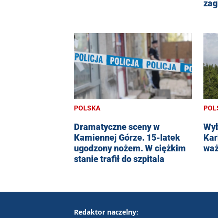
zag
POLSKA
POL
Dramatyczne sceny w
Wyb
Kamiennej Górze. 15-latek
Kar
ugodzony nożem. W ciężkim
waż
stanie trafił do szpitala
Redaktor naczelny: