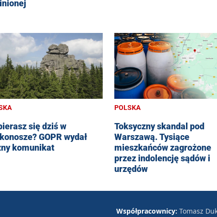
inionej
SKA
POLSKA
ierasz się dziś w
Toksyczny skandal pod
konosze? GOPR wydał
Warszawą. Tysiące
ny komunikat
mieszkańców zagrożone
przez indolencję sądów i
urzędów
Współpracownicy:
Tomasz Duk