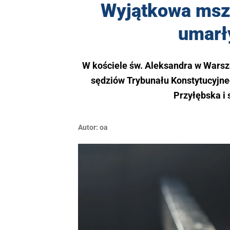
Wyjątkowa msza
umarł
W kościele św. Aleksandra w Warsz
sędziów Trybunału Konstytucyjnego
Przyłębska i
Autor:
oa