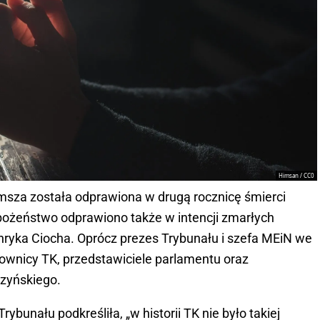
Himsan / CC0
msza została odprawiona w drugą rocznicę śmierci
bożeństwo odprawiono także w intencji zmarłych
ryka Ciocha. Oprócz prezes Trybunału i szefa MEiN we
acownicy TK, przedstawiciele parlamentu oraz
zyńskiego.
ybunału podkreśliła, „w historii TK nie było takiej