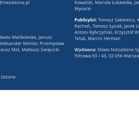
@niezalezna.pl
Kowalski, Mariola Łukawska, Ja
Wysocki
Publicyści:
Tomasz Sakiewicz, K
Rachoń, Tomasz Łysiak, Jacek Li
Antoni Rybczyński, Krzysztof 
 Beata Mańkowska, Janusz
Teluk, Marcin Herman
, Aleksander Mimier, Przemysław
eusz Mol, Mateusz Święcicki
Wydawca:
Słowo Niezależne Sp
Filtrowa 63 / 43, 02-056 Warsz
rzeżone.