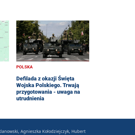
POLSKA
Defilada z okazji Święta
Wojska Polskiego. Trwają
przygotowania - uwaga na
utrudnienia
lanowski, Agnieszka Kołodziejczyk, Hubert