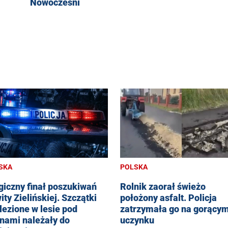
Nowocześni
SKA
POLSKA
giczny finał poszukiwań
Rolnik zaorał świeżo
ity Zielińskiej. Szczątki
położony asfalt. Policja
lezione w lesie pod
zatrzymała go na gorący
inami należały do
uczynku