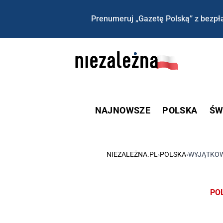
Prenumeruj „Gazetę Polską” z bezpła
NAJNOWSZE
POLSKA
ŚW
NIEZALEŻNA.PL
›
POLSKA
›
WYJĄTKOW
PO