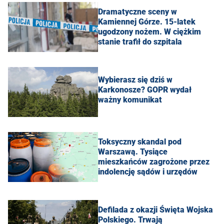
Dramatyczne sceny w
Kamiennej Górze. 15-latek
ugodzony nożem. W ciężkim
stanie trafił do szpitala
Wybierasz się dziś w
Karkonosze? GOPR wydał
ważny komunikat
Toksyczny skandal pod
Warszawą. Tysiące
mieszkańców zagrożone przez
indolencję sądów i urzędów
Defilada z okazji Święta Wojska
Polskiego. Trwają