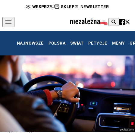
WESPRZYJ
SKLEP
NEWSLETTER
NAJNOWSZE
POLSKA
ŚWIAT
PETYCJE
MEMY
G
pixabay.com
Zdjęcie ilustracyjne