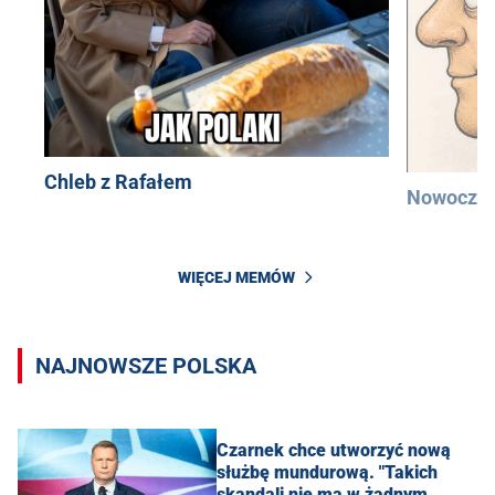
Chleb z Rafałem
Nowocześ
WIĘCEJ MEMÓW
NAJNOWSZE POLSKA
Czarnek chce utworzyć nową
służbę mundurową. "Takich
skandali nie ma w żadnym