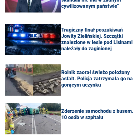
cywilizowanym państwie"
Tragiczny finał poszukiwań
Jowity Zielińskiej. Szczątki
znalezione w lesie pod Lisinami
należały do zaginionej
Rolnik zaorał świeżo położony
asfalt. Policja zatrzymała go na
gorącym uczynku
Zderzenie samochodu z busem.
10 osób w szpitalu