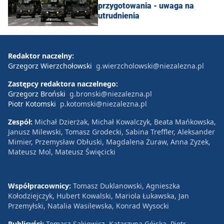
przygotowania - uwaga na
utrudnienia
Redaktor naczelny:
Grzegorz Wierzchołowski
g.wierzcholowski@niezalezna.pl
Zastępcy redaktora naczelnego:
Grzegorz Broński
g.bronski@niezalezna.pl
Piotr Kotomski
p.kotomski@niezalezna.pl
Zespół:
Michał Dzierżak, Michał Kowalczyk, Beata Mańkowska,
Janusz Milewski, Tomasz Grodecki, Sabina Treffler, Aleksander
Mimier, Przemysław Obłuski, Magdalena Żuraw, Anna Zyzek,
Mateusz Mol, Mateusz Święcicki
Współpracownicy:
Tomasz Duklanowski, Agnieszka
Kołodziejczyk, Hubert Kowalski, Mariola Łukawska, Jan
Przemyłski, Natalia Wasilewska, Konrad Wysocki
Publicyści:
Tomasz Sakiewicz, Katarzyna Gójska, Piotr