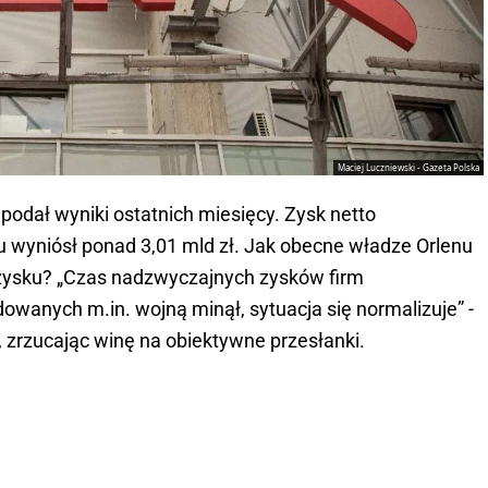
Maciej Luczniewski - Gazeta Polska
dał wyniki ostatnich miesięcy. Zysk netto
ku wyniósł ponad 3,01 mld zł. Jak obecne władze Orlenu
o zysku? „Czas nadzwyczajnych zysków firm
wanych m.in. wojną minął, sytuacja się normalizuje” -
, zrzucając winę na obiektywne przesłanki.