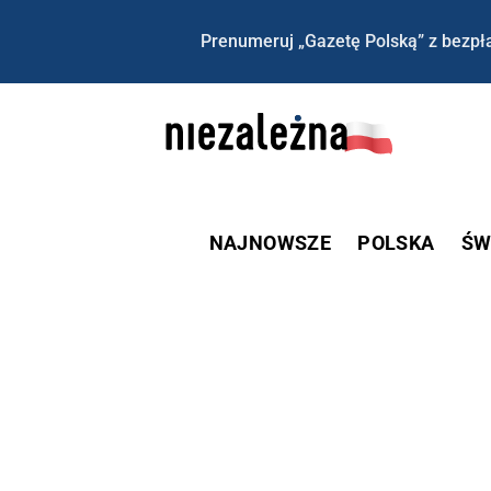
Prenumeruj „Gazetę Polską” z bezpła
NAJNOWSZE
POLSKA
ŚW