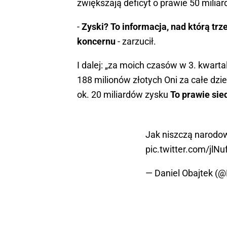
zwiększają deficyt o prawie 50 miliar
-
Zyski? To informacja, nad którą tr
koncernu
- zarzucił.
I dalej: „za moich czasów w 3. kwart
188 milionów złotych Oni za całe dzi
ok. 20 miliardów zysku
To prawie sie
Jak niszczą narodo
pic.twitter.com/jlNu
— Daniel Obajtek (