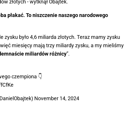
dów złotych - wytknął Obajtek.
zeba płakać. To niszczenie naszego narodowego
ale zysku było 4,6 miliarda złotych. Teraz mamy zysku
ewięć miesięcy mają trzy miliardy zysku, a my mieliśmy
demnaście miliardów różnicy
”.
wego czempiona 👇
ffCfKe
@DanielObajtek)
November 14, 2024