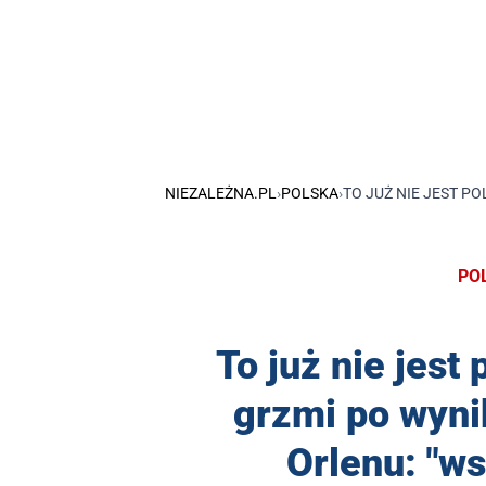
NIEZALEŻNA.PL
›
POLSKA
›
TO JUŻ NIE JEST P
PO
To już nie jest
grzmi po wyn
Orlenu: "ws