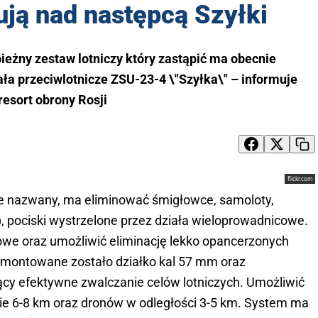
ują nad następcą Szyłki
ieżny zestaw lotniczy który zastąpić ma obecnie
a przeciwlotnicze ZSU-23-4 \"Szyłka\" – informuje
resort obrony Rosji
flickr.com
ze nazwany, ma eliminować śmigłowce, samoloty,
, pociski wystrzelone przez działa wieloprowadnicowe.
we oraz umożliwić eliminację lekko opancerzonych
montowane zostało działko kal 57 mm oraz
cy efektywne zwalczanie celów lotniczych. Umożliwić
ie 6-8 km oraz dronów w odległości 3-5 km. System ma