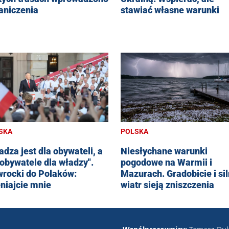
aniczenia
stawiać własne warunki
SKA
POLSKA
adza jest dla obywateli, a
Niesłychane warunki
 obywatele dla władzy".
pogodowe na Warmii i
rocki do Polaków:
Mazurach. Gradobicie i si
niajcie mnie
wiatr sieją zniszczenia