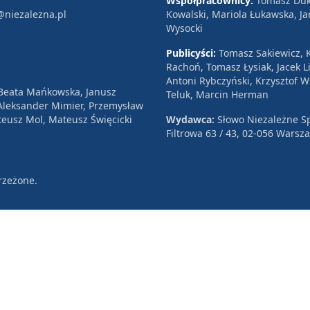
Współpracownicy:
Tomasz Duk
@niezalezna.pl
Kowalski, Mariola Łukawska, Ja
Wysocki
Publicyści:
Tomasz Sakiewicz, K
Rachoń, Tomasz Łysiak, Jacek Li
Antoni Rybczyński, Krzysztof 
 Beata Mańkowska, Janusz
Teluk, Marcin Herman
, Aleksander Mimier, Przemysław
eusz Mol, Mateusz Święcicki
Wydawca:
Słowo Niezależne Sp
Filtrowa 63 / 43, 02-056 Warsz
rzeżone.