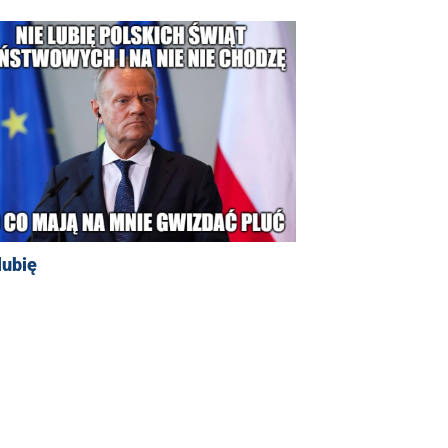
lubię