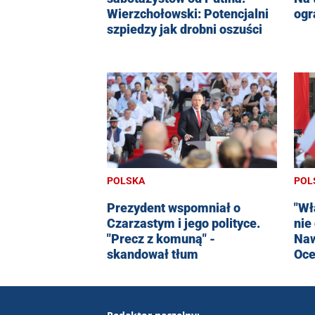
ogr
Wierzchołowski: Potencjalni
szpiedzy jak drobni oszuści
POLSKA
POL
Prezydent wspomniał o
"Wł
Czarzastym i jego polityce.
nie
"Precz z komuną" -
Naw
skandował tłum
Oce