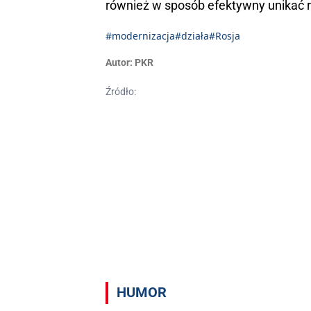
również w sposób efektywny unikać 
#modernizacja
#działa
#Rosja
Autor:
PKR
Źródło:
HUMOR