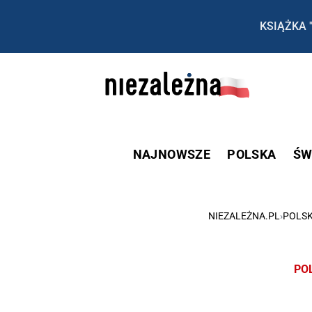
KSIĄŻKA 
NAJNOWSZE
POLSKA
ŚW
NIEZALEŻNA.PL
›
POLS
PO