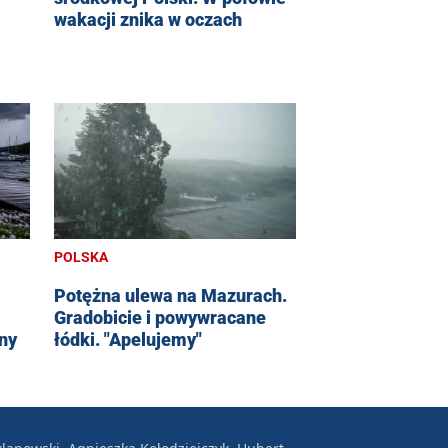
wakacji znika w oczach
POLSKA
Potężna ulewa na Mazurach.
Gradobicie i powywracane
lny
łódki. "Apelujemy"