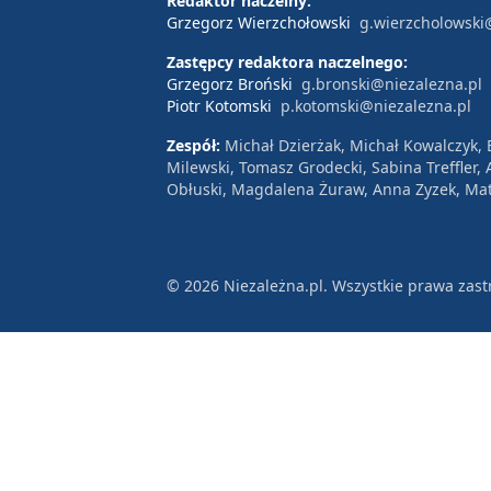
Redaktor naczelny:
Grzegorz Wierzchołowski
g.wierzcholowski
Zastępcy redaktora naczelnego:
Grzegorz Broński
g.bronski@niezalezna.pl
Piotr Kotomski
p.kotomski@niezalezna.pl
Zespół:
Michał Dzierżak, Michał Kowalczyk,
Milewski, Tomasz Grodecki, Sabina Treffler
Obłuski, Magdalena Żuraw, Anna Zyzek, Mat
© 2026 Niezależna.pl. Wszystkie prawa zast