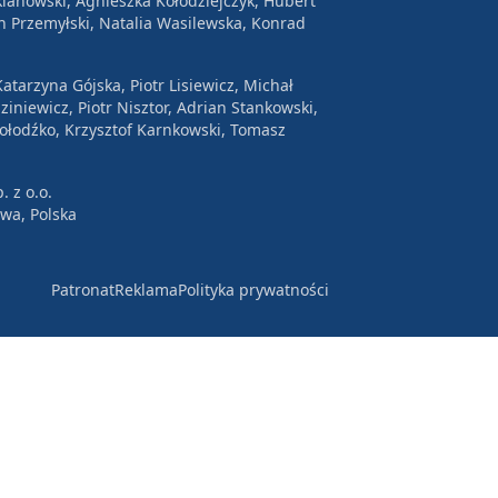
lanowski, Agnieszka Kołodziejczyk, Hubert
n Przemyłski, Natalia Wasilewska, Konrad
atarzyna Gójska, Piotr Lisiewicz, Michał
ziniewicz, Piotr Nisztor, Adrian Stankowski,
Wołodźko, Krzysztof Karnkowski, Tomasz
. z o.o.
awa, Polska
Patronat
Reklama
Polityka prywatności