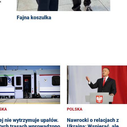
Fajna koszulka
SKA
POLSKA
ej nie wytrzymuje upałów.
Nawrocki o relacjach z
tych trasach wprowadzono
Ukrainą: Wspierać, ale