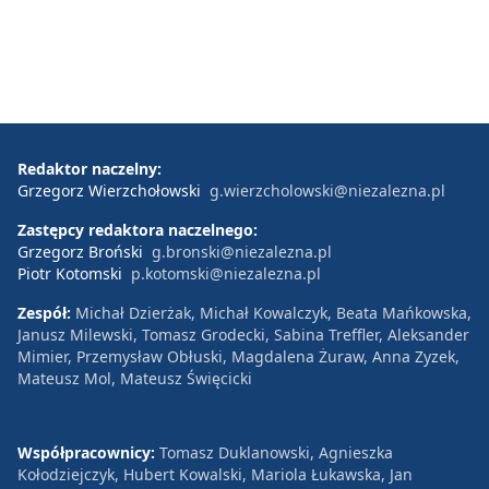
Redaktor naczelny:
Grzegorz Wierzchołowski
g.wierzcholowski@niezalezna.pl
Zastępcy redaktora naczelnego:
Grzegorz Broński
g.bronski@niezalezna.pl
Piotr Kotomski
p.kotomski@niezalezna.pl
Zespół:
Michał Dzierżak, Michał Kowalczyk, Beata Mańkowska,
Janusz Milewski, Tomasz Grodecki, Sabina Treffler, Aleksander
Mimier, Przemysław Obłuski, Magdalena Żuraw, Anna Zyzek,
Mateusz Mol, Mateusz Święcicki
Współpracownicy:
Tomasz Duklanowski, Agnieszka
Kołodziejczyk, Hubert Kowalski, Mariola Łukawska, Jan