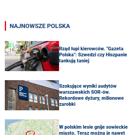
NAJNOWSZE POLSKA
Rząd łupi kierowców. "Gazeta
Polska": Szwedzi czy Hiszpanie
tankują taniej
Szokujące wyniki audytów
warszawskich SOR-ów.
Rekordowe dyżury, milionowe
zarobki
W polskim lesie gnije sowieckie
miasto. Teraz można je nawet