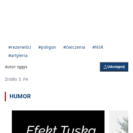
#rezerwiści
#poligon
#ćwiczenia
#NSR
#artyleria
Autor:
iggys
Udostępnij
Źródło: 5. PA
HUMOR