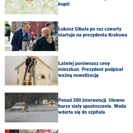
kupić
Łukasz Gibała po raz czwarty
startuje na prezydenta Krakowa
Łatwiej porównasz ceny
mieszkań. Prezydent podpisał
ważną nowelizację
Ponad 200 interwencji. Ulewne
burze siały spustoszenie. Woda
wdarła się do szpitala