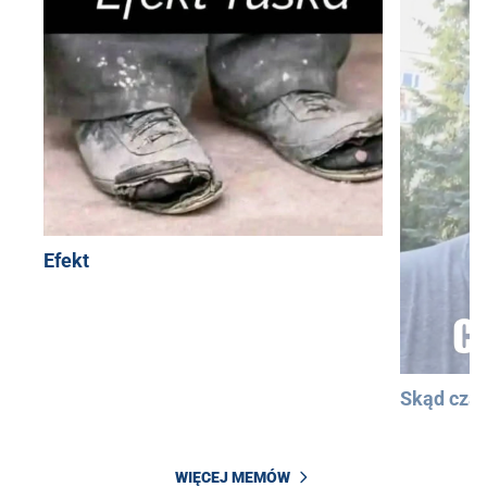
Efekt
Skąd cza
WIĘCEJ MEMÓW