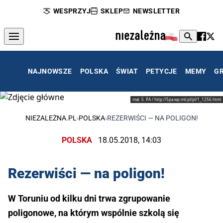
WESPRZYJ
SKLEP
NEWSLETTER
NAJNOWSZE
POLSKA
ŚWIAT
PETYCJE
MEMY
G
mat. 5. PA / http://5pa.wp.mil.pl/pl/1_1256.html
NIEZALEŻNA.PL
›
POLSKA
›
REZERWIŚCI — NA POLIGON!
POLSKA
18.05.2018, 14:03
Rezerwiści — na poligon!
W Toruniu od kilku dni trwa zgrupowanie
poligonowe, na którym wspólnie szkolą się