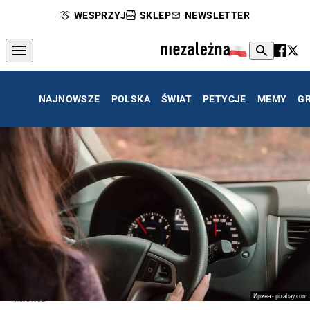
WESPRZYJ
SKLEP
NEWSLETTER
NAJNOWSZE
POLSKA
ŚWIAT
PETYCJE
MEMY
G
Ирина - pixabay.com
Kierowca