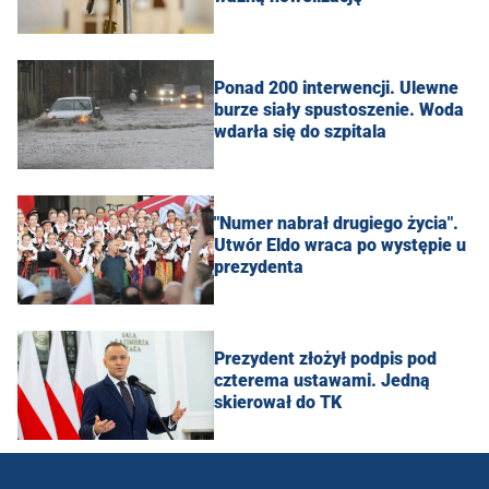
Ponad 200 interwencji. Ulewne
burze siały spustoszenie. Woda
wdarła się do szpitala
"Numer nabrał drugiego życia".
Utwór Eldo wraca po występie u
prezydenta
Prezydent złożył podpis pod
czterema ustawami. Jedną
skierował do TK