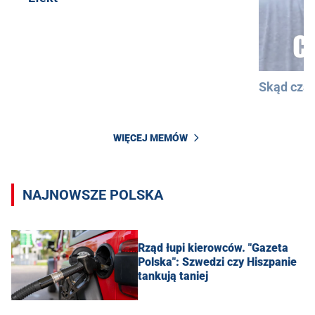
Skąd cza
WIĘCEJ MEMÓW
NAJNOWSZE POLSKA
Rząd łupi kierowców. "Gazeta
Polska": Szwedzi czy Hiszpanie
tankują taniej