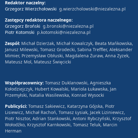
Redaktor naczelny:
Grzegorz Wierzchołowski
g.wierzcholowski@niezalezna.pl
Zastępcy redaktora naczelnego:
Grzegorz Broński
g.bronski@niezalezna.pl
Piotr Kotomski
p.kotomski@niezalezna.pl
Zespół:
Michał Dzierżak, Michał Kowalczyk, Beata Mańkowska,
Janusz Milewski, Tomasz Grodecki, Sabina Treffler, Aleksander
Mimier, Przemysław Obłuski, Magdalena Żuraw, Anna Zyzek,
Mateusz Mol, Mateusz Święcicki
Współpracownicy:
Tomasz Duklanowski, Agnieszka
Kołodziejczyk, Hubert Kowalski, Mariola Łukawska, Jan
Przemyłski, Natalia Wasilewska, Konrad Wysocki
Publicyści:
Tomasz Sakiewicz, Katarzyna Gójska, Piotr
Lisiewicz, Michał Rachoń, Tomasz Łysiak, Jacek Liziniewicz,
Piotr Nisztor, Adrian Stankowski, Antoni Rybczyński, Krzysztof
Wołodźko, Krzysztof Karnkowski, Tomasz Teluk, Marcin
Herman