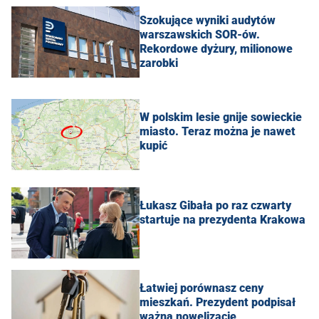
Szokujące wyniki audytów
warszawskich SOR-ów.
Rekordowe dyżury, milionowe
zarobki
W polskim lesie gnije sowieckie
miasto. Teraz można je nawet
kupić
Łukasz Gibała po raz czwarty
startuje na prezydenta Krakowa
Łatwiej porównasz ceny
mieszkań. Prezydent podpisał
ważną nowelizację