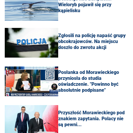
Wieloryb pojawił się przy
kąpielisku
Zgłosili na policję napaść grupy
obcokrajowców. Na miejscu
doszło do zwrotu akcji
Posłanka od Morawieckiego
przyniosła do studia
oświadczenie. "Powinno być
absolutnie podpisane"
Przyszłość Morawieckiego pod
znakiem zapytania. Polacy nie
są pewni...