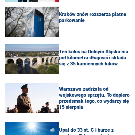
Kraków znów rozszerza płatne
parkowanie
Ten kolos na Dolnym Śląsku ma
pół kilometra długości i składa
się z 35 kamiennych łuków
Warszawa zadrżała od
wojskowego sprzętu. To dopiero
przedsmak tego, co wydarzy się
15 sierpnia
Upał do 33 st. C i burze z