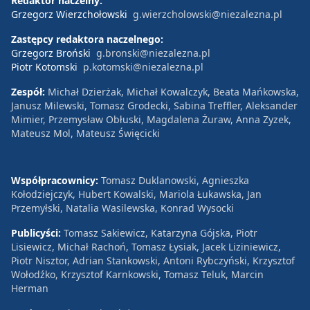
Redaktor naczelny:
Grzegorz Wierzchołowski
g.wierzcholowski@niezalezna.pl
Zastępcy redaktora naczelnego:
Grzegorz Broński
g.bronski@niezalezna.pl
Piotr Kotomski
p.kotomski@niezalezna.pl
Zespół:
Michał Dzierżak, Michał Kowalczyk, Beata Mańkowska,
Janusz Milewski, Tomasz Grodecki, Sabina Treffler, Aleksander
Mimier, Przemysław Obłuski, Magdalena Żuraw, Anna Zyzek,
Mateusz Mol, Mateusz Święcicki
Współpracownicy:
Tomasz Duklanowski, Agnieszka
Kołodziejczyk, Hubert Kowalski, Mariola Łukawska, Jan
Przemyłski, Natalia Wasilewska, Konrad Wysocki
Publicyści:
Tomasz Sakiewicz, Katarzyna Gójska, Piotr
Lisiewicz, Michał Rachoń, Tomasz Łysiak, Jacek Liziniewicz,
Piotr Nisztor, Adrian Stankowski, Antoni Rybczyński, Krzysztof
Wołodźko, Krzysztof Karnkowski, Tomasz Teluk, Marcin
Herman