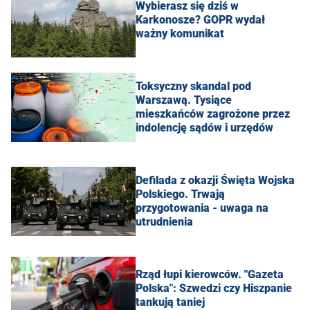
Wybierasz się dziś w
Karkonosze? GOPR wydał
ważny komunikat
Toksyczny skandal pod
Warszawą. Tysiące
mieszkańców zagrożone przez
indolencję sądów i urzędów
Defilada z okazji Święta Wojska
Polskiego. Trwają
przygotowania - uwaga na
utrudnienia
Rząd łupi kierowców. "Gazeta
Polska": Szwedzi czy Hiszpanie
tankują taniej