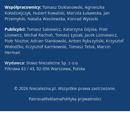
Współpracownicy:
Tomasz Duklanowski, Agnieszka
Kołodziejczyk, Hubert Kowalski, Mariola Łukawska, Jan
Przemyłski, Natalia Wasilewska, Konrad Wysocki
Publicyści:
Tomasz Sakiewicz, Katarzyna Gójska, Piotr
Lisiewicz, Michał Rachoń, Tomasz Łysiak, Jacek Liziniewicz,
Piotr Nisztor, Adrian Stankowski, Antoni Rybczyński, Krzysztof
Wołodźko, Krzysztof Karnkowski, Tomasz Teluk, Marcin
Herman
Wydawca:
Słowo Niezależne Sp. z o.o.
Filtrowa 63 / 43, 02-056 Warszawa, Polska
© 2026 Niezależna.pl. Wszystkie prawa zastrzeżone.
Patronat
Reklama
Polityka prywatności