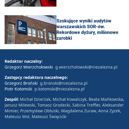
Szokujące wyniki audytów
warszawskich SOR-ów.
Rekordowe dyżury, milionowe
zarobki
Redaktor naczelny:
Grzegorz Wierzchołowski
g.wierzcholowski@niezalezna.pl
Zastępcy redaktora naczelnego:
Grzegorz Broński
g.bronski@niezalezna.pl
Piotr Kotomski
p.kotomski@niezalezna.pl
Zespół:
Michał Dzierżak, Michał Kowalczyk, Beata Mańkowska,
Janusz Milewski, Tomasz Grodecki, Sabina Treffler, Aleksander
Mimier, Przemysław Obłuski, Magdalena Żuraw, Anna Zyzek,
Mateusz Mol, Mateusz Święcicki