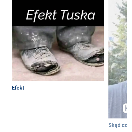
Efekt
Skąd cza