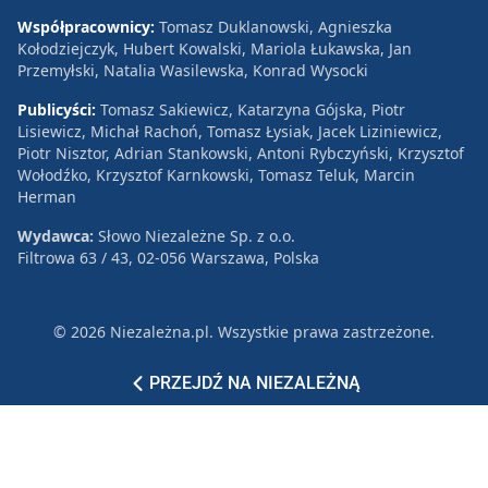
Współpracownicy:
Tomasz Duklanowski, Agnieszka
Kołodziejczyk, Hubert Kowalski, Mariola Łukawska, Jan
Przemyłski, Natalia Wasilewska, Konrad Wysocki
Publicyści:
Tomasz Sakiewicz, Katarzyna Gójska, Piotr
Lisiewicz, Michał Rachoń, Tomasz Łysiak, Jacek Liziniewicz,
Piotr Nisztor, Adrian Stankowski, Antoni Rybczyński, Krzysztof
Wołodźko, Krzysztof Karnkowski, Tomasz Teluk, Marcin
Herman
Wydawca:
Słowo Niezależne Sp. z o.o.
Filtrowa 63 / 43, 02-056 Warszawa, Polska
© 2026 Niezależna.pl. Wszystkie prawa zastrzeżone.
Patronat
Reklama
Polityka prywatności
PRZEJDŹ NA NIEZALEŻNĄ