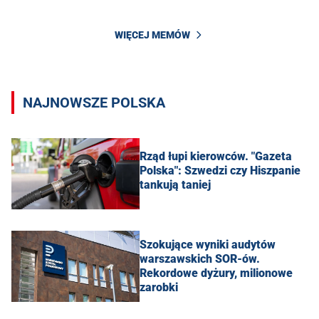
WIĘCEJ MEMÓW
NAJNOWSZE POLSKA
Rząd łupi kierowców. "Gazeta
Polska": Szwedzi czy Hiszpanie
tankują taniej
Szokujące wyniki audytów
warszawskich SOR-ów.
Rekordowe dyżury, milionowe
zarobki