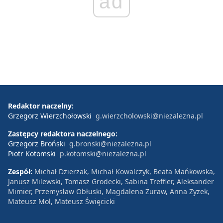
ad
Redaktor naczelny:
Grzegorz Wierzchołowski
g.wierzcholowski@niezalezna.pl
Zastępcy redaktora naczelnego:
Grzegorz Broński
g.bronski@niezalezna.pl
Piotr Kotomski
p.kotomski@niezalezna.pl
Zespół:
Michał Dzierżak, Michał Kowalczyk, Beata Mańkowska,
Janusz Milewski, Tomasz Grodecki, Sabina Treffler, Aleksander
Mimier, Przemysław Obłuski, Magdalena Żuraw, Anna Zyzek,
Mateusz Mol, Mateusz Święcicki