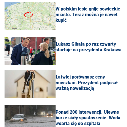
W polskim lesie gnije sowieckie
miasto. Teraz można je nawet
kupić
Łukasz Gibała po raz czwarty
startuje na prezydenta Krakowa
Łatwiej porównasz ceny
mieszkań. Prezydent podpisał
ważną nowelizację
Ponad 200 interwencji. Ulewne
burze siały spustoszenie. Woda
wdarła się do szpitala