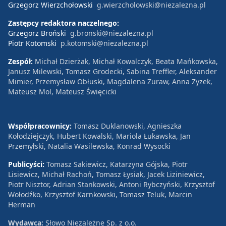
Grzegorz Wierzchołowski
g.wierzcholowski@niezalezna.pl
Zastępcy redaktora naczelnego:
Grzegorz Broński
g.bronski@niezalezna.pl
Piotr Kotomski
p.kotomski@niezalezna.pl
Zespół:
Michał Dzierżak, Michał Kowalczyk, Beata Mańkowska,
Janusz Milewski, Tomasz Grodecki, Sabina Treffler, Aleksander
Mimier, Przemysław Obłuski, Magdalena Żuraw, Anna Zyzek,
Mateusz Mol, Mateusz Święcicki
Współpracownicy:
Tomasz Duklanowski, Agnieszka
Kołodziejczyk, Hubert Kowalski, Mariola Łukawska, Jan
Przemyłski, Natalia Wasilewska, Konrad Wysocki
Publicyści:
Tomasz Sakiewicz, Katarzyna Gójska, Piotr
Lisiewicz, Michał Rachoń, Tomasz Łysiak, Jacek Liziniewicz,
Piotr Nisztor, Adrian Stankowski, Antoni Rybczyński, Krzysztof
Wołodźko, Krzysztof Karnkowski, Tomasz Teluk, Marcin
Herman
Wydawca:
Słowo Niezależne Sp. z o.o.