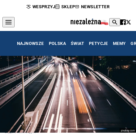
WESPRZYJ
SKLEP
NEWSLETTER
NAJNOWSZE
POLSKA
ŚWIAT
PETYCJE
MEMY
G
pixabay.com
zdjęcie ilustracyjne