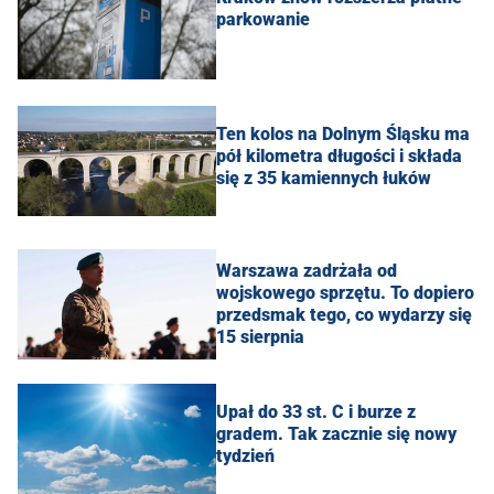
parkowanie
Ten kolos na Dolnym Śląsku ma
pół kilometra długości i składa
się z 35 kamiennych łuków
Warszawa zadrżała od
wojskowego sprzętu. To dopiero
przedsmak tego, co wydarzy się
15 sierpnia
Upał do 33 st. C i burze z
gradem. Tak zacznie się nowy
tydzień