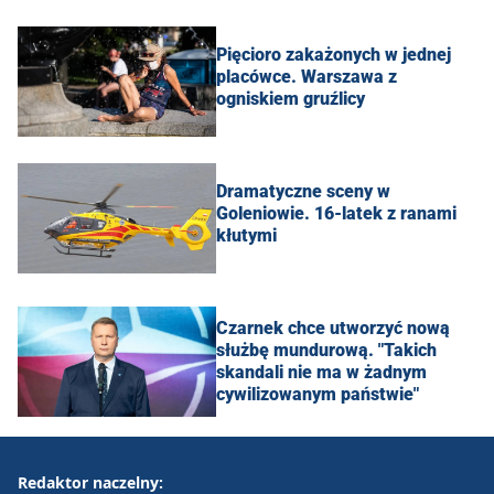
Pięcioro zakażonych w jednej
placówce. Warszawa z
ogniskiem gruźlicy
Dramatyczne sceny w
Goleniowie. 16-latek z ranami
kłutymi
Czarnek chce utworzyć nową
służbę mundurową. "Takich
skandali nie ma w żadnym
cywilizowanym państwie"
Redaktor naczelny: