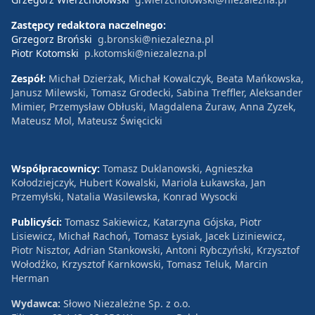
Zastępcy redaktora naczelnego:
Grzegorz Broński
g.bronski@niezalezna.pl
Piotr Kotomski
p.kotomski@niezalezna.pl
Zespół:
Michał Dzierżak, Michał Kowalczyk, Beata Mańkowska,
Janusz Milewski, Tomasz Grodecki, Sabina Treffler, Aleksander
Mimier, Przemysław Obłuski, Magdalena Żuraw, Anna Zyzek,
Mateusz Mol, Mateusz Święcicki
Współpracownicy:
Tomasz Duklanowski, Agnieszka
Kołodziejczyk, Hubert Kowalski, Mariola Łukawska, Jan
Przemyłski, Natalia Wasilewska, Konrad Wysocki
Publicyści:
Tomasz Sakiewicz, Katarzyna Gójska, Piotr
Lisiewicz, Michał Rachoń, Tomasz Łysiak, Jacek Liziniewicz,
Piotr Nisztor, Adrian Stankowski, Antoni Rybczyński, Krzysztof
Wołodźko, Krzysztof Karnkowski, Tomasz Teluk, Marcin
Herman
Wydawca:
Słowo Niezależne Sp. z o.o.