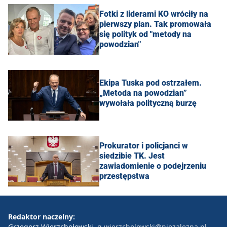
Fotki z liderami KO wróciły na
pierwszy plan. Tak promowała
się polityk od "metody na
powodzian"
Ekipa Tuska pod ostrzałem.
„Metoda na powodzian”
wywołała polityczną burzę
Prokurator i policjanci w
siedzibie TK. Jest
zawiadomienie o podejrzeniu
przestępstwa
Redaktor naczelny:
Grzegorz Wierzchołowski
g.wierzcholowski@niezalezna.pl