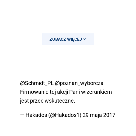
ZOBACZ WIĘCEJ
— Alicja Sztygowska (@ASztygowska)
29 maja 2017
@Schmidt_PL
@poznan_wyborcza
Firmowanie tej akcji Pani wizerunkiem
jest przeciwskuteczne.
— Hakados (@Hakados1)
29 maja 2017