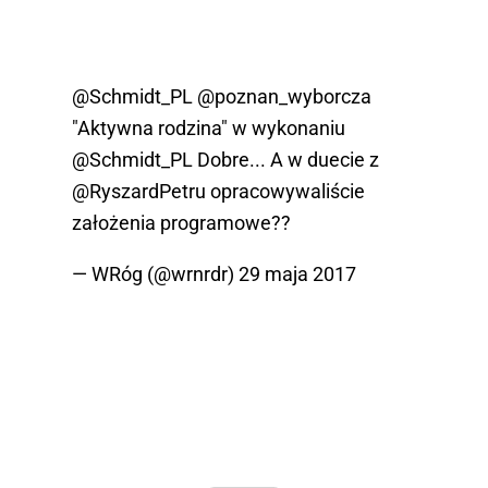
@Schmidt_PL
@poznan_wyborcza
"Aktywna rodzina" w wykonaniu
@Schmidt_PL
Dobre... A w duecie z
@RyszardPetru
opracowywaliście
założenia programowe??
— WRóg (@wrnrdr)
29 maja 2017