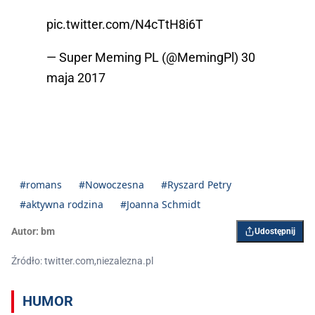
pic.twitter.com/N4cTtH8i6T
— Super Meming PL (@MemingPl)
30
maja 2017
#romans
#Nowoczesna
#Ryszard Petry
#aktywna rodzina
#Joanna Schmidt
Autor:
bm
Udostępnij
Źródło: twitter.com,niezalezna.pl
HUMOR