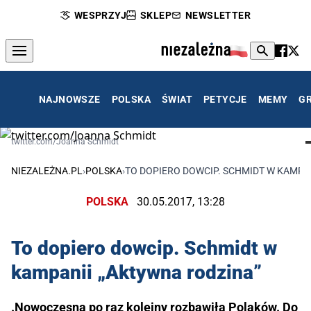
WESPRZYJ
SKLEP
NEWSLETTER
NAJNOWSZE
POLSKA
ŚWIAT
PETYCJE
MEMY
G
twitter.com/Joanna Schmidt
NIEZALEŻNA.PL
›
POLSKA
›
TO DOPIERO DOWCIP. SCHMIDT W KAMPA
POLSKA
30.05.2017, 13:28
To dopiero dowcip. Schmidt w
kampanii „Aktywna rodzina”
.Nowoczesna po raz kolejny rozbawiła Polaków. Do