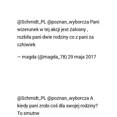
@Schmidt_PL
@poznan_wyborcza
Pani
wizerunek w tej akcji jest żałosny ,
rozbiła pani dwie rodziny co z pani za
człowiek
— magda (@magda_78)
29 maja 2017
@Schmidt_PL
@poznan_wyborcza
A
kiedy pani zrobi coś dla swojej rodziny?
To smutne