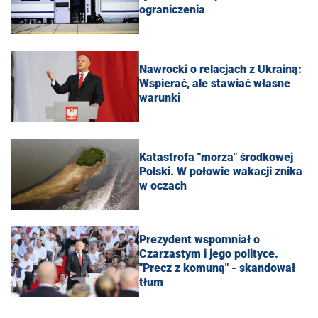
ograniczenia
Nawrocki o relacjach z Ukrainą:
Wspierać, ale stawiać własne
warunki
Katastrofa "morza" środkowej
Polski. W połowie wakacji znika
w oczach
Prezydent wspomniał o
Czarzastym i jego polityce.
"Precz z komuną" - skandował
tłum