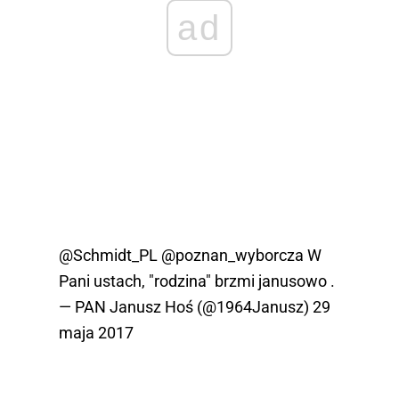
ad
@Schmidt_PL
@poznan_wyborcza
W
Pani ustach, "rodzina" brzmi janusowo .
— PAN Janusz Hoś (@1964Janusz)
29
maja 2017