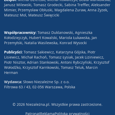
Janusz Milewski, Tomasz Grodecki, Sabina Treffler, Aleksander
Mimier, Przemysław Obłuski, Magdalena Żuraw, Anna Zyzek,
Mateusz Mol, Mateusz Święcicki
Współpracownicy:
Tomasz Duklanowski, Agnieszka
Kołodziejczyk, Hubert Kowalski, Mariola Łukawska, Jan
Przemyłski, Natalia Wasilewska, Konrad Wysocki
Publicyści:
Tomasz Sakiewicz, Katarzyna Gójska, Piotr
Lisiewicz, Michał Rachoń, Tomasz Łysiak, Jacek Liziniewicz,
Piotr Nisztor, Adrian Stankowski, Antoni Rybczyński, Krzysztof
Wołodźko, Krzysztof Karnkowski, Tomasz Teluk, Marcin
Herman
Wydawca:
Słowo Niezależne Sp. z o.o.
Filtrowa 63 / 43, 02-056 Warszawa, Polska
© 2026 Niezależna.pl. Wszystkie prawa zastrzeżone.
Patronat
Reklama
Polityka prywatności