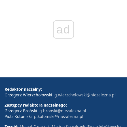
ad
Redaktor naczelny:
Grzegorz Wierzchołowski
g.wierzcholowski@niezalezna.pl
Zastępcy redaktora naczelnego:
Grzegorz Broński
g.bronski@niezalezna.pl
Piotr Kotomski
p.kotomski@niezalezna.pl
Zespół:
Michał Dzierżak, Michał Kowalczyk, Beata Mańkowska,