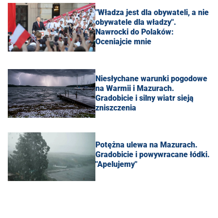
"Władza jest dla obywateli, a nie
obywatele dla władzy".
Nawrocki do Polaków:
Oceniajcie mnie
Niesłychane warunki pogodowe
na Warmii i Mazurach.
Gradobicie i silny wiatr sieją
zniszczenia
Potężna ulewa na Mazurach.
Gradobicie i powywracane łódki.
"Apelujemy"