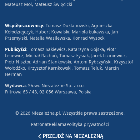
Mateusz Mol, Mateusz Święcicki
Współpracownicy:
Tomasz Duklanowski, Agnieszka
Kołodziejczyk, Hubert Kowalski, Mariola Łukawska, Jan
Przemyłski, Natalia Wasilewska, Konrad Wysocki
Publicyści:
Tomasz Sakiewicz, Katarzyna Gójska, Piotr
Lisiewicz, Michał Rachoń, Tomasz Łysiak, Jacek Liziniewicz,
Piotr Nisztor, Adrian Stankowski, Antoni Rybczyński, Krzysztof
Wołodźko, Krzysztof Karnkowski, Tomasz Teluk, Marcin
Herman
Wydawca:
Słowo Niezależne Sp. z o.o.
Filtrowa 63 / 43, 02-056 Warszawa, Polska
© 2026 Niezależna.pl. Wszystkie prawa zastrzeżone.
Patronat
Reklama
Polityka prywatności
PRZEJDŹ NA NIEZALEŻNĄ