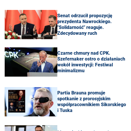
Senat odrzucił propozycję
prezydenta Nawrockiego.
"Solidarność" reaguje.
Zdecydowany ruch
Czarne chmury nad CPK.
Szefernaker ostro o działaniach
wokół inwestycji: Festiwal
minimalizmu
Partia Brauna promuje
spotkanie z prorosyjskim
współpracownikiem Sikorskiego
i Tuska