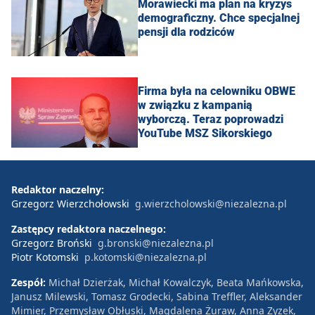
Morawiecki ma plan na kryzys
demograficzny. Chce specjalnej
pensji dla rodziców
Firma była na celowniku OBWE
w związku z kampanią
wyborczą. Teraz poprowadzi
YouTube MSZ Sikorskiego
Redaktor naczelny:
Grzegorz Wierzchołowski
g.wierzcholowski@niezalezna.pl
Zastępcy redaktora naczelnego:
Grzegorz Broński
g.bronski@niezalezna.pl
Piotr Kotomski
p.kotomski@niezalezna.pl
Zespół:
Michał Dzierżak, Michał Kowalczyk, Beata Mańkowska,
Janusz Milewski, Tomasz Grodecki, Sabina Treffler, Aleksander
Mimier, Przemysław Obłuski, Magdalena Żuraw, Anna Zyzek,