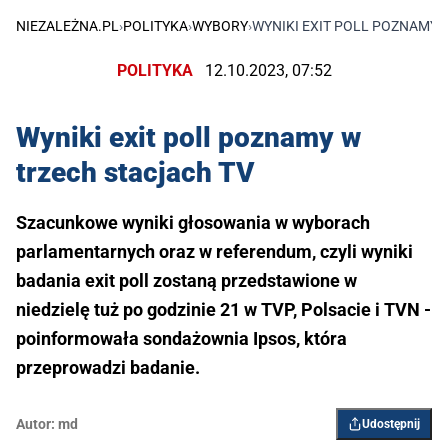
NIEZALEŻNA.PL
›
POLITYKA
›
WYBORY
›
WYNIKI EXIT POLL POZNAMY 
POLITYKA
12.10.2023, 07:52
Wyniki exit poll poznamy w
trzech stacjach TV
Szacunkowe wyniki głosowania w wyborach
parlamentarnych oraz w referendum, czyli wyniki
badania exit poll zostaną przedstawione w
niedzielę tuż po godzinie 21 w TVP, Polsacie i TVN -
poinformowała sondażownia Ipsos, która
przeprowadzi badanie.
Autor:
md
Udostępnij