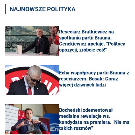
NAJNOWSZE POLITYKA
Reseciarz Bratkiewicz na
spotkaniu partii Brauna.
Cenckiewicz apeluje. "Politycy
opozycji, zróbcie coś!"
Echa współpracy partii Brauna z
reseciarzem. Bosak: Coraz
więcej dziwnych ludzi
Bocheński zdementował
medialne rewelacje ws.
kandydata na premiera. "Nie ma
takich rozmów"