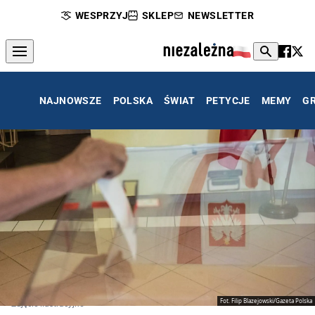
WESPRZYJ
SKLEP
NEWSLETTER
NAJNOWSZE
POLSKA
ŚWIAT
PETYCJE
MEMY
G
Fot. Filip Blazejowski/Gazeta Polska
Zdjęcie ilustracyjne