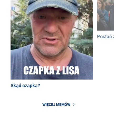
Postać z
Skąd czapka?
WIĘCEJ MEMÓW