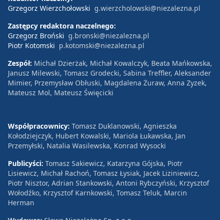
Grzegorz Wierzchołowski
g.wierzcholowski@niezalezna.pl
Zastępcy redaktora naczelnego:
Grzegorz Broński
g.bronski@niezalezna.pl
Piotr Kotomski
p.kotomski@niezalezna.pl
Zespół:
Michał Dzierżak, Michał Kowalczyk, Beata Mańkowska,
Janusz Milewski, Tomasz Grodecki, Sabina Treffler, Aleksander
Mimier, Przemysław Obłuski, Magdalena Żuraw, Anna Zyzek,
Mateusz Mol, Mateusz Święcicki
Współpracownicy:
Tomasz Duklanowski, Agnieszka
Kołodziejczyk, Hubert Kowalski, Mariola Łukawska, Jan
Przemyłski, Natalia Wasilewska, Konrad Wysocki
Publicyści:
Tomasz Sakiewicz, Katarzyna Gójska, Piotr
Lisiewicz, Michał Rachoń, Tomasz Łysiak, Jacek Liziniewicz,
Piotr Nisztor, Adrian Stankowski, Antoni Rybczyński, Krzysztof
Wołodźko, Krzysztof Karnkowski, Tomasz Teluk, Marcin
Herman