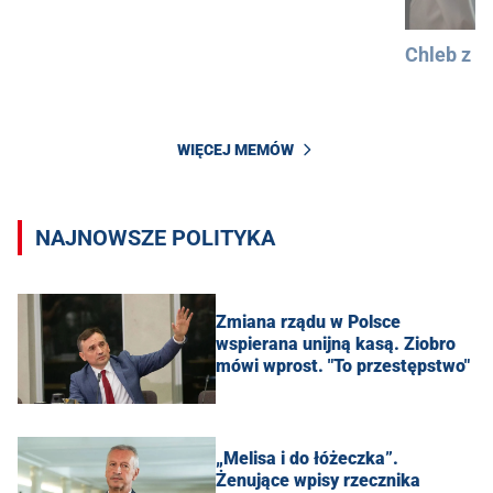
Chleb z 
WIĘCEJ MEMÓW
NAJNOWSZE POLITYKA
Zmiana rządu w Polsce
wspierana unijną kasą. Ziobro
mówi wprost. "To przestępstwo"
„Melisa i do łóżeczka”.
Żenujące wpisy rzecznika