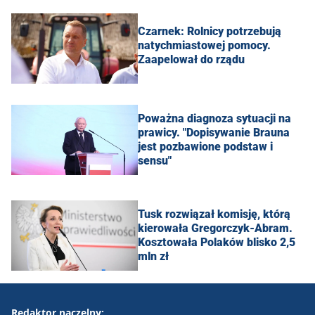
Czarnek: Rolnicy potrzebują
natychmiastowej pomocy.
Zaapelował do rządu
Poważna diagnoza sytuacji na
prawicy. "Dopisywanie Brauna
jest pozbawione podstaw i
sensu"
Tusk rozwiązał komisję, którą
kierowała Gregorczyk-Abram.
Kosztowała Polaków blisko 2,5
mln zł
Redaktor naczelny: