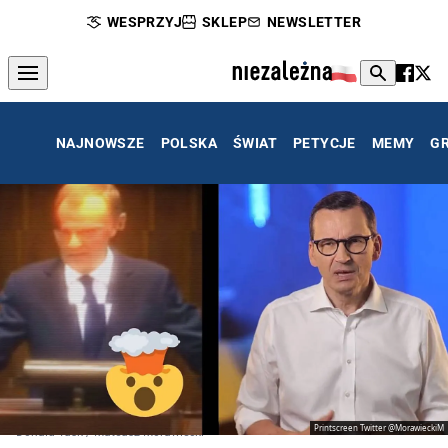
WESPRZYJ
SKLEP
NEWSLETTER
NAJNOWSZE
POLSKA
ŚWIAT
PETYCJE
MEMY
G
Printscreen Twitter @MorawieckiM
Donald Tusk / Mateusz Morawiecki