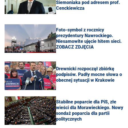
Siemoniaka pod adresem prof.
Cenckiewicza
Foto-symbol z rocznicy
prezydentury Nawrockiego.
Niesamowite ujęcie hitem sieci.
ZOBACZ ZDJĘCIA
Drewnicki rozpoczął zbiórkę
podpisów. Padły mocne słowa o
obecnej sytuacji w Krakowie
Stabilne poparcie dla PiS, złe
wieści dla Morawieckiego. Nowy
sondaż poparcia dla partii
politycznych