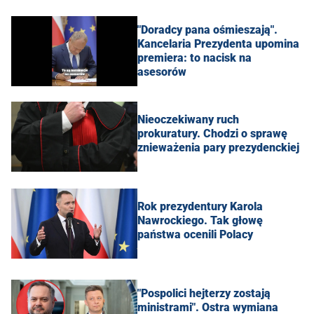
"Doradcy pana ośmieszają".
Kancelaria Prezydenta upomina
premiera: to nacisk na
asesorów
Nieoczekiwany ruch
prokuratury. Chodzi o sprawę
znieważenia pary prezydenckiej
Rok prezydentury Karola
Nawrockiego. Tak głowę
państwa ocenili Polacy
"Pospolici hejterzy zostają
ministrami". Ostra wymiana