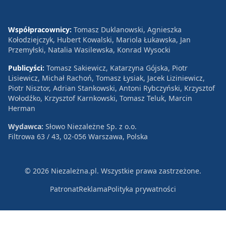
Współpracownicy:
Tomasz Duklanowski, Agnieszka
Kołodziejczyk, Hubert Kowalski, Mariola Łukawska, Jan
Przemyłski, Natalia Wasilewska, Konrad Wysocki
Publicyści:
Tomasz Sakiewicz, Katarzyna Gójska, Piotr
Lisiewicz, Michał Rachoń, Tomasz Łysiak, Jacek Liziniewicz,
Piotr Nisztor, Adrian Stankowski, Antoni Rybczyński, Krzysztof
Wołodźko, Krzysztof Karnkowski, Tomasz Teluk, Marcin
Herman
Wydawca:
Słowo Niezależne Sp. z o.o.
Filtrowa 63 / 43, 02-056 Warszawa, Polska
© 2026 Niezależna.pl. Wszystkie prawa zastrzeżone.
Patronat
Reklama
Polityka prywatności