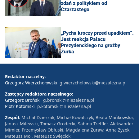
zdań z politykiem od
Czarzastego
„Pycha kroczy przed upadkiem”.
Jest reakcja Pałacu
Prezydenckiego na groźby
Żurka
Redaktor naczelny:
Grzegorz Wierzchołowski
g.wierzcholowski@niezalezna.pl
Zastępcy redaktora naczelnego:
Grzegorz Broński
g.bronski@niezalezna.pl
Piotr Kotomski
p.kotomski@niezalezna.pl
Zespół:
Michał Dzierżak, Michał Kowalczyk, Beata Mańkowska,
Janusz Milewski, Tomasz Grodecki, Sabina Treffler, Aleksander
Mimier, Przemysław Obłuski, Magdalena Żuraw, Anna Zyzek,
Mateusz Mol, Mateusz Święcicki