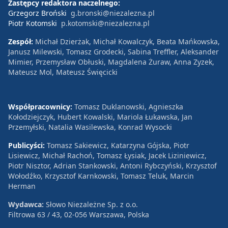
Zastępcy redaktora naczelnego:
Grzegorz Broński
g.bronski@niezalezna.pl
Piotr Kotomski
p.kotomski@niezalezna.pl
Zespół:
Michał Dzierżak, Michał Kowalczyk, Beata Mańkowska,
Janusz Milewski, Tomasz Grodecki, Sabina Treffler, Aleksander
Mimier, Przemysław Obłuski, Magdalena Żuraw, Anna Zyzek,
Mateusz Mol, Mateusz Święcicki
Współpracownicy:
Tomasz Duklanowski, Agnieszka
Kołodziejczyk, Hubert Kowalski, Mariola Łukawska, Jan
Przemyłski, Natalia Wasilewska, Konrad Wysocki
Publicyści:
Tomasz Sakiewicz, Katarzyna Gójska, Piotr
Lisiewicz, Michał Rachoń, Tomasz Łysiak, Jacek Liziniewicz,
Piotr Nisztor, Adrian Stankowski, Antoni Rybczyński, Krzysztof
Wołodźko, Krzysztof Karnkowski, Tomasz Teluk, Marcin
Herman
Wydawca:
Słowo Niezależne Sp. z o.o.
Filtrowa 63 / 43, 02-056 Warszawa, Polska