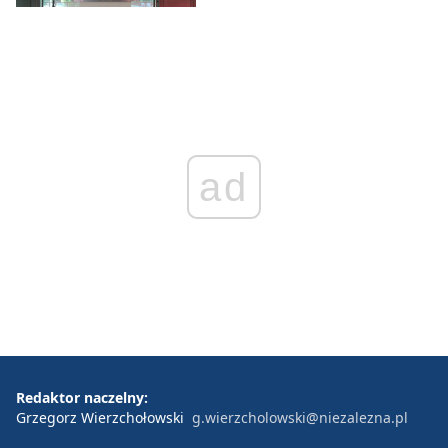
ad
Redaktor naczelny:
Grzegorz Wierzchołowski
g.wierzcholowski@niezalezna.pl