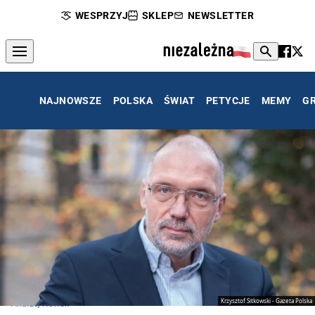
WESPRZYJ
SKLEP
NEWSLETTER
NAJNOWSZE
POLSKA
ŚWIAT
PETYCJE
MEMY
G
Krzysztof Sitkowski - Gazeta Polska
Andrzej Nowak