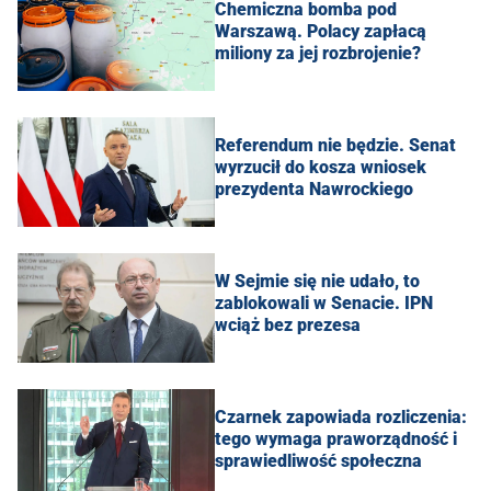
Chemiczna bomba pod
Warszawą. Polacy zapłacą
miliony za jej rozbrojenie?
Referendum nie będzie. Senat
wyrzucił do kosza wniosek
prezydenta Nawrockiego
W Sejmie się nie udało, to
zablokowali w Senacie. IPN
wciąż bez prezesa
Czarnek zapowiada rozliczenia:
tego wymaga praworządność i
sprawiedliwość społeczna