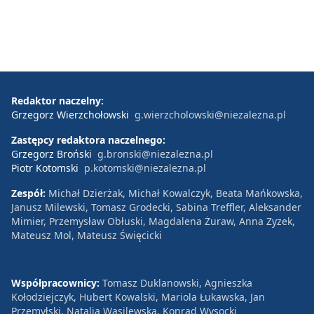
Redaktor naczelny:
Grzegorz Wierzchołowski
g.wierzcholowski@niezalezna.pl
Zastępcy redaktora naczelnego:
Grzegorz Broński
g.bronski@niezalezna.pl
Piotr Kotomski
p.kotomski@niezalezna.pl
Zespół:
Michał Dzierżak, Michał Kowalczyk, Beata Mańkowska,
Janusz Milewski, Tomasz Grodecki, Sabina Treffler, Aleksander
Mimier, Przemysław Obłuski, Magdalena Żuraw, Anna Zyzek,
Mateusz Mol, Mateusz Święcicki
Współpracownicy:
Tomasz Duklanowski, Agnieszka
Kołodziejczyk, Hubert Kowalski, Mariola Łukawska, Jan
Przemyłski, Natalia Wasilewska, Konrad Wysocki