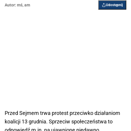
Autor:
mś
,
am
Udostępnij
Przed Sejmem trwa protest przeciwko działaniom
koalicji 13 grudnia. Sprzeciw społeczeństwa to
odpowiedź m.in. na ujawnione niedawno