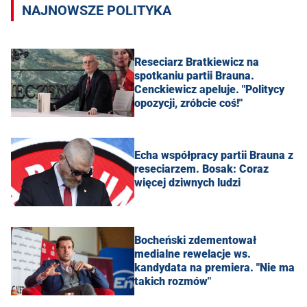
NAJNOWSZE POLITYKA
Reseciarz Bratkiewicz na
spotkaniu partii Brauna.
Cenckiewicz apeluje. "Politycy
opozycji, zróbcie coś!"
Echa współpracy partii Brauna z
reseciarzem. Bosak: Coraz
więcej dziwnych ludzi
Bocheński zdementował
medialne rewelacje ws.
kandydata na premiera. "Nie ma
takich rozmów"