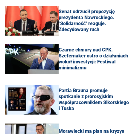
Senat odrzucił propozycję
prezydenta Nawrockiego.
"Solidarność" reaguje.
Zdecydowany ruch
Czarne chmury nad CPK.
Szefernaker ostro o działaniach
wokół inwestycji: Festiwal
minimalizmu
Partia Brauna promuje
spotkanie z prorosyjskim
współpracownikiem Sikorskiego
i Tuska
Morawiecki ma plan na kryzys