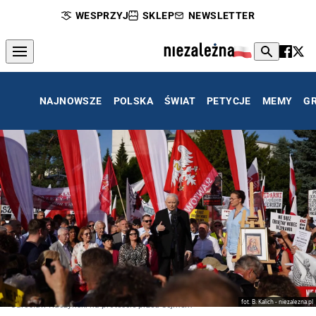
WESPRZYJ
SKLEP
NEWSLETTER
NAJNOWSZE
POLSKA
ŚWIAT
PETYCJE
MEMY
G
fot. B. Kalich - niezalezna.pl
Jarosław Kaczyński na proteście przed Sejmem