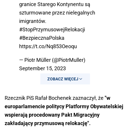
granice Starego Kontynentu są
szturmowane przez nielegalnych
imigrantów.
#StopPrzymusowejRelokacji
#BezpiecznaPolska
https://t.co/Nq853Oeoqu
— Piotr Müller (@PiotrMuller)
September 15, 2023
ZOBACZ WIĘCEJ
Rzecznik PiS Rafał Bochenek zaznaczył, że
"w
europarlamencie politycy Platformy Obywatelskiej
wspierają procedowany Pakt Migracyjny
zakładający przymusową relokację".