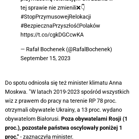
tej sprawie nie zmienili❌️👇
#StopPrzymusowejRelokacji
#BezpiecznaPrzyszłośćPolaków
https://t.co/cgkDGCcwKA
— Rafał Bochenek (@RafalBochenek)
September 15, 2023
Do spotu odniosła się też minister klimatu Anna
Moskwa. "W latach 2019-2023 spośród wszystkich
wiz z prawem do pracy na terenie RP 78 proc.
otrzymali obywatele Ukrainy, a 13 proc. wydano
obywatelom Białorusi.
Poza obywatelami Rosji (1
proc.), pozostałe państwa oscylowały poniżej 1
proc."
- zaznaczyła minister.