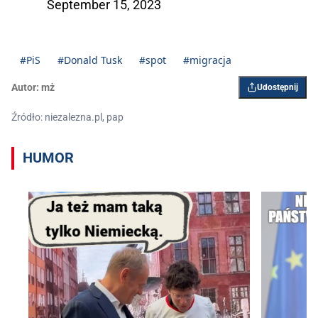
September 15, 2023
#PiS
#Donald Tusk
#spot
#migracja
Autor:
mż
Udostępnij
Źródło: niezalezna.pl, pap
HUMOR