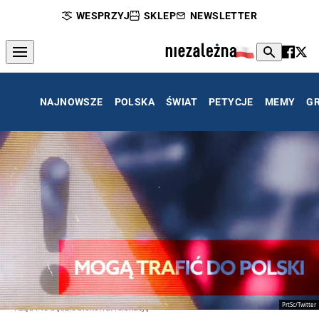
WESPRZYJ
SKLEP
NEWSLETTER
NAJNOWSZE
POLSKA
ŚWIAT
PETYCJE
MEMY
G
PrtSc/Twitter
"Rząd PiS będzie blokował relokację"