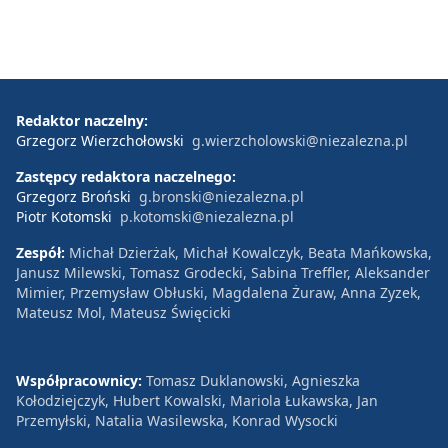
Redaktor naczelny:
Grzegorz Wierzchołowski
g.wierzcholowski@niezalezna.pl
Zastępcy redaktora naczelnego:
Grzegorz Broński
g.bronski@niezalezna.pl
Piotr Kotomski
p.kotomski@niezalezna.pl
Zespół:
Michał Dzierżak, Michał Kowalczyk, Beata Mańkowska,
Janusz Milewski, Tomasz Grodecki, Sabina Treffler, Aleksander
Mimier, Przemysław Obłuski, Magdalena Żuraw, Anna Zyzek,
Mateusz Mol, Mateusz Święcicki
Współpracownicy:
Tomasz Duklanowski, Agnieszka
Kołodziejczyk, Hubert Kowalski, Mariola Łukawska, Jan
Przemyłski, Natalia Wasilewska, Konrad Wysocki