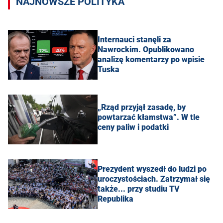
NAJNOWSZE POLITYKA
Internauci stanęli za
Nawrockim. Opublikowano
analizę komentarzy po wpisie
Tuska
„Rząd przyjął zasadę, by
powtarzać kłamstwa”. W tle
ceny paliw i podatki
Prezydent wyszedł do ludzi po
uroczystościach. Zatrzymał się
także... przy studiu TV
Republika