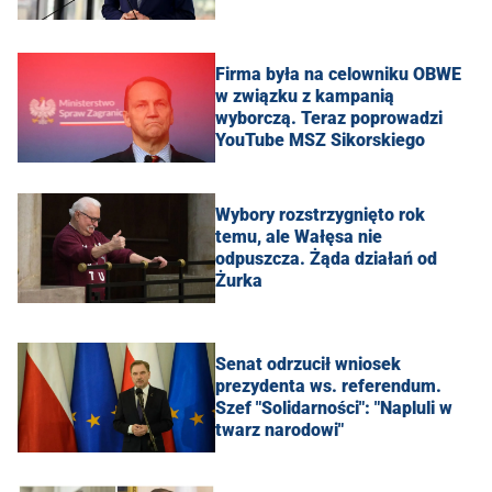
Firma była na celowniku OBWE
w związku z kampanią
wyborczą. Teraz poprowadzi
YouTube MSZ Sikorskiego
Wybory rozstrzygnięto rok
temu, ale Wałęsa nie
odpuszcza. Żąda działań od
Żurka
Senat odrzucił wniosek
prezydenta ws. referendum.
Szef "Solidarności": "Napluli w
twarz narodowi"