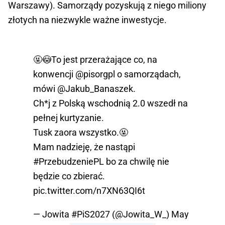
Warszawy). Samorządy pozyskują z niego miliony
złotych na niezwykle ważne inwestycje.
🤬😳To jest przerażające co, na
konwencji
@pisorgpl
o samorządach,
mówi
@Jakub_Banaszek
.
Ch*j z Polską wschodnią 2.0 wszedł na
pełnej kurtyzanie.
Tusk zaora wszystko.🤬
Mam nadzieję, że nastąpi
#PrzebudzeniePL
bo za chwilę nie
będzie co zbierać.
pic.twitter.com/n7XN63QI6t
— Jowita #PiS2027 (@Jowita_W_)
May