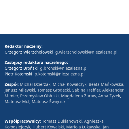
Redaktor naczelny:
Grzegorz Wierzchołowski
g.wierzcholowski@niezalezna.pl
Zastępcy redaktora naczelnego:
Grzegorz Broński
g.bronski@niezalezna.pl
Piotr Kotomski
p.kotomski@niezalezna.pl
Zespół:
Michał Dzierżak, Michał Kowalczyk, Beata Mańkowska,
Janusz Milewski, Tomasz Grodecki, Sabina Treffler, Aleksander
Mimier, Przemysław Obłuski, Magdalena Żuraw, Anna Zyzek,
Mateusz Mol, Mateusz Święcicki
Współpracownicy:
Tomasz Duklanowski, Agnieszka
Kołodziejczyk, Hubert Kowalski, Mariola Łukawska, Jan