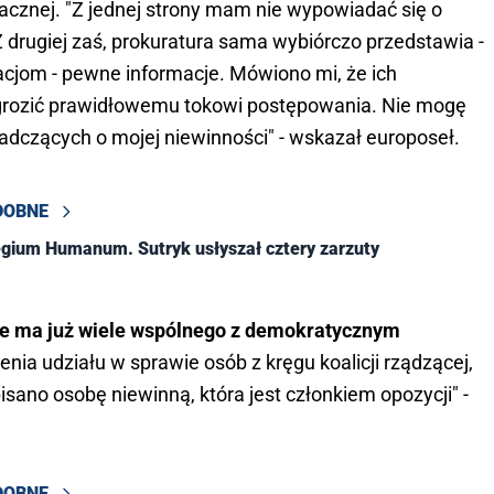
iwacznej. "Z jednej strony mam nie wypowiadać się o
 drugiej zaś, prokuratura sama wybiórczo przedstawia -
jom - pewne informacje. Mówiono mi, że ich
grozić prawidłowemu tokowi postępowania. Nie mogę
adczących o mojej niewinności" - wskazał europoseł.
DOBNE
gium Humanum. Sutryk usłyszał cztery zarzuty
ie ma już wiele wspólnego z demokratycznym
nia udziału w sprawie osób z kręgu koalicji rządzącej,
ano osobę niewinną, która jest członkiem opozycji" -
DOBNE