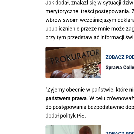
Jak dodał, znalazł się w sytuacji dz
merytorycznej treści postępowania. Z
wbrew swoim wcześniejszym deklarac
upublicznienie przeze mnie może za
przy tym przedstawiać informacji świ
ZOBACZ PO
Sprawa Colle
"Żyjemy obecnie w państwie, które
n
państwem prawa
. W celu zrównoważe
do postępowania bezpodstawnie dopis
dodał polityk PiS.
ZOBACZ PO