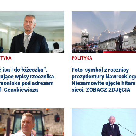
ITYKA
POLITYKA
lisa i do łóżeczka”.
Foto-symbol z rocznicy
ujące wpisy rzecznika
prezydentury Nawrockieg
moniaka pod adresem
Niesamowite ujęcie hitem
f. Cenckiewicza
sieci. ZOBACZ ZDJĘCIA