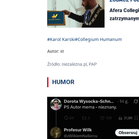
Afera Colle
zatrzymanymi
#Karol Karski
#Collegium Humanum
Autor:
st
Źródło: niezalezna.pl, PAP
HUMOR