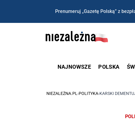
Prenumeruj „Gazetę Polską” z bezpła
NAJNOWSZE
POLSKA
ŚW
NIEZALEŻNA.PL
›
POLITYKA
›
KARSKI DEMENTUJ
POL