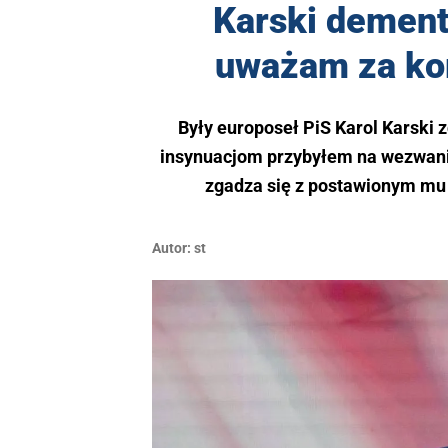
Karski dementu
uważam za ko
Były europoseł PiS Karol Karski
insynuacjom przybyłem na wezwanie 
zgadza się z postawionym mu
Autor:
st