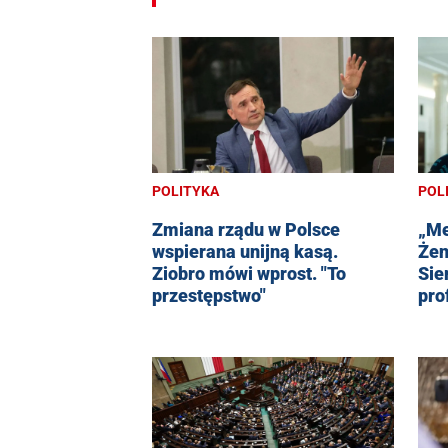
POLITYKA
POL
Zmiana rządu w Polsce
„Me
wspierana unijną kasą.
Żen
Ziobro mówi wprost. "To
Sie
przestępstwo"
pro