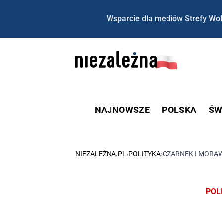
Wsparcie dla mediów Strefy Wol
NAJNOWSZE
POLSKA
ŚW
NIEZALEŻNA.PL
›
POLITYKA
›
CZARNEK I MORAWI
POL