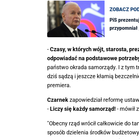
ZOBACZ PO
PiS prezentu
przypomniał 
-
Czasy, w których wójt, starosta, pr
odpowiadać na podstawowe potrzeby 
państwo okrada samorządy. I z tym t
dziś sądzą i jeszcze kłamią bezczeln
premiera.
Czarnek
zapowiedział reformę ustaw
-
Liczy się każdy samorząd!
- mówił 
"Obecny rząd wrócił całkowicie do t
sposób dzielenia środków budżetowyc