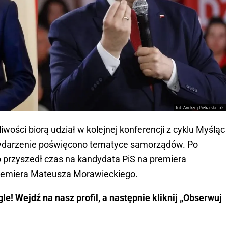
fot. Andrzej Piekarski - x2
wości biorą udział w kolejnej konferencji z cyklu Myśląc
 wydarzenie poświęcono tematyce samorządów. Po
 przyszedł czas na kandydata PiS na premiera
remiera Mateusza Morawieckiego.
e! Wejdź na nasz profil, a następnie kliknij „Obserwuj