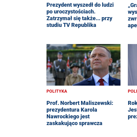
Prezydent wyszedł do ludzi
„Gr
po uroczystościach.
wys
Zatrzymał się także... przy
zwr
studiu TV Republika
ape
POLITYKA
POL
Prof. Norbert Maliszewski:
Rok
prezydentura Karola
Jes
Nawrockiego jest
pre
zaskakująco sprawcza