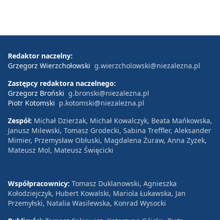
Redaktor naczelny:
Grzegorz Wierzchołowski
g.wierzcholowski@niezalezna.pl
Zastępcy redaktora naczelnego:
Grzegorz Broński
g.bronski@niezalezna.pl
Piotr Kotomski
p.kotomski@niezalezna.pl
Zespół:
Michał Dzierżak, Michał Kowalczyk, Beata Mańkowska,
Janusz Milewski, Tomasz Grodecki, Sabina Treffler, Aleksander
Mimier, Przemysław Obłuski, Magdalena Żuraw, Anna Zyzek,
Mateusz Mol, Mateusz Święcicki
Współpracownicy:
Tomasz Duklanowski, Agnieszka
Kołodziejczyk, Hubert Kowalski, Mariola Łukawska, Jan
Przemyłski, Natalia Wasilewska, Konrad Wysocki