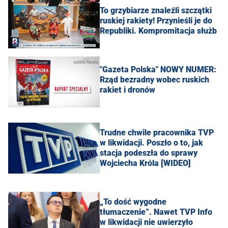
To grzybiarze znaleźli szczątki
ruskiej rakiety! Przynieśli je do
Republiki. Kompromitacja służb
"Gazeta Polska" NOWY NUMER:
Rząd bezradny wobec ruskich
rakiet i dronów
Trudne chwile pracownika TVP
w likwidacji. Poszło o to, jak
stacja podeszła do sprawy
Wojciecha Króla [WIDEO]
„To dość wygodne
tłumaczenie”. Nawet TVP Info
w likwidacji nie uwierzyło