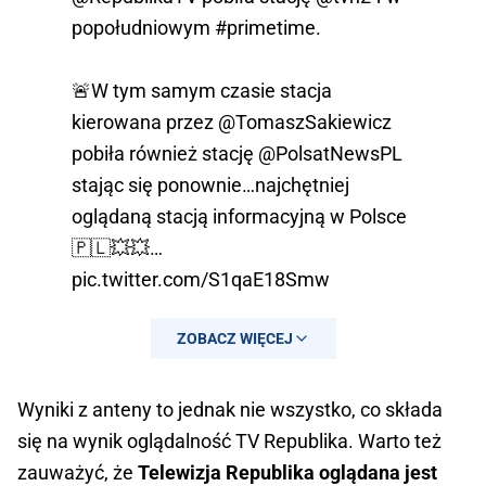
popołudniowym
#primetime
.
🚨W tym samym czasie stacja
— michal.rachon (@michalrachon)
kierowana przez
@TomaszSakiewicz
December 27, 2023
pobiła również stację
@PolsatNewsPL
stając się ponownie…najchętniej
oglądaną stacją informacyjną w Polsce
🇵🇱💥💥…
pic.twitter.com/S1qaE18Smw
— michal.rachon (@michalrachon)
ZOBACZ WIĘCEJ
December 27, 2023
Wyniki z anteny to jednak nie wszystko, co składa
się na wynik oglądalność TV Republika. Warto też
zauważyć, że
Telewizja Republika oglądana jest