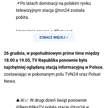
📌Po latach dominacji na polskim rynku
telewizyjnym stacja
@tvn24
została
pobita.
Uprzejmie proszę o
#Retweet
ZOBACZ WIĘCEJ
#Jedziemy
pic.twitter.com/6mgRF9HTBQ
26 grudnia, w popołudniowym prime time między
18.00 a 19.05, TV Republika ponownie była
najchętniej oglądaną stacją informacyjną w Polsce
,
zostawiając w pokonanym polu TVN24 oraz Polsat
News.
🎄🚨📈 W drugi dzień świąt ponownie
@RepublikaTV
pobiła stację
@tvn24
w