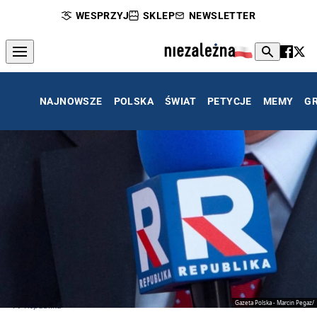
WESPRZYJ
SKLEP
NEWSLETTER
NAJNOWSZE
POLSKA
ŚWIAT
PETYCJE
MEMY
G
Gazeta Polska - Marcin Pegaz/
TV Republika