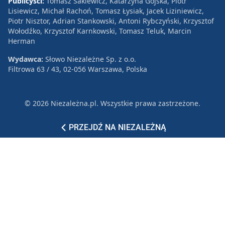
Publicyści:
Tomasz Sakiewicz, Katarzyna Gójska, Piotr
Lisiewicz, Michał Rachoń, Tomasz Łysiak, Jacek Liziniewicz,
Piotr Nisztor, Adrian Stankowski, Antoni Rybczyński, Krzysztof
Wołodźko, Krzysztof Karnkowski, Tomasz Teluk, Marcin
Herman
Wydawca:
Słowo Niezależne Sp. z o.o.
Filtrowa 63 / 43, 02-056 Warszawa, Polska
© 2026 Niezależna.pl. Wszystkie prawa zastrzeżone.
Patronat
Reklama
Polityka prywatności
PRZEJDŹ NA NIEZALEŻNĄ