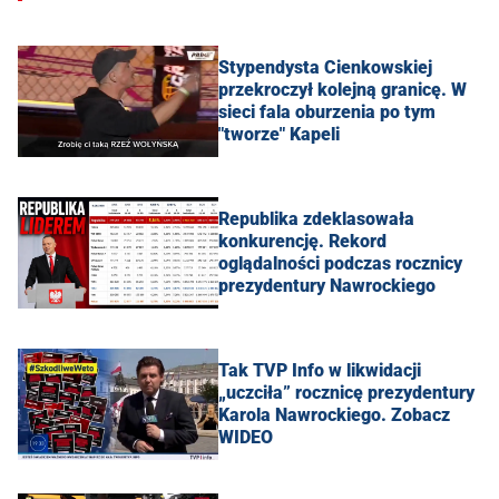
Stypendysta Cienkowskiej
przekroczył kolejną granicę. W
sieci fala oburzenia po tym
"tworze" Kapeli
Republika zdeklasowała
konkurencję. Rekord
oglądalności podczas rocznicy
prezydentury Nawrockiego
Tak TVP Info w likwidacji
„uczciła” rocznicę prezydentury
Karola Nawrockiego. Zobacz
WIDEO