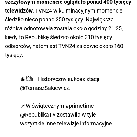
szczytowym momencie oglądało ponad 400 tysięcy
telewidzów.
TVN24 w kulminacyjnym momencie
śledziło nieco ponad 350 tysięcy. Największa
różnica odnotowała została około godziny 21:25,
kiedy to Republikę śledziło około 310 tysięcy
odbiorców, natomiast TVN24 zaledwie około 160
tysięcy.
🎄💥📊 Historyczny sukces stacji
@TomaszSakiewicz
.
📌W świątecznym
#primetime
@RepublikaTV
zostawiła w tyle
wszystkie inne telewizje informacyjne.