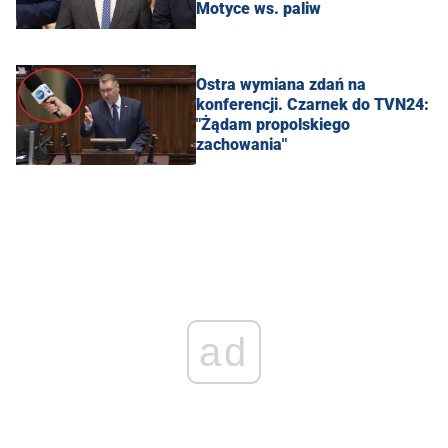
Motyce ws. paliw
Ostra wymiana zdań na
konferencji. Czarnek do TVN24:
"Żądam propolskiego
zachowania"
ad