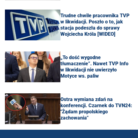
Trudne chwile pracownika TVP
w likwidacji. Poszło o to, jak
stacja podeszła do sprawy
Wojciecha Króla [WIDEO]
„To dość wygodne
tłumaczenie”. Nawet TVP Info
w likwidacji nie uwierzyło
Motyce ws. paliw
Ostra wymiana zdań na
konferencji. Czarnek do TVN24:
"Żądam propolskiego
zachowania"