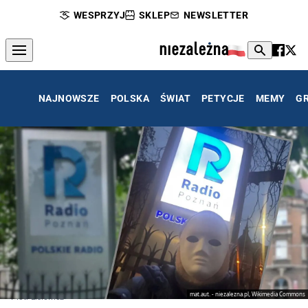
WESPRZYJ
SKLEP
NEWSLETTER
NAJNOWSZE
POLSKA
ŚWIAT
PETYCJE
MEMY
G
mat.aut. - niezalezna.pl, Wikimedia Commons
Piotr Lisiewicz