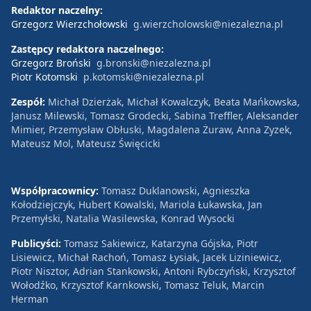
Redaktor naczelny:
Grzegorz Wierzchołowski
g.wierzcholowski@niezalezna.pl
Zastępcy redaktora naczelnego:
Grzegorz Broński
g.bronski@niezalezna.pl
Piotr Kotomski
p.kotomski@niezalezna.pl
Zespół:
Michał Dzierżak, Michał Kowalczyk, Beata Mańkowska,
Janusz Milewski, Tomasz Grodecki, Sabina Treffler, Aleksander
Mimier, Przemysław Obłuski, Magdalena Żuraw, Anna Zyzek,
Mateusz Mol, Mateusz Święcicki
Współpracownicy:
Tomasz Duklanowski, Agnieszka
Kołodziejczyk, Hubert Kowalski, Mariola Łukawska, Jan
Przemyłski, Natalia Wasilewska, Konrad Wysocki
Publicyści:
Tomasz Sakiewicz, Katarzyna Gójska, Piotr
Lisiewicz, Michał Rachoń, Tomasz Łysiak, Jacek Liziniewicz,
Piotr Nisztor, Adrian Stankowski, Antoni Rybczyński, Krzysztof
Wołodźko, Krzysztof Karnkowski, Tomasz Teluk, Marcin
Herman