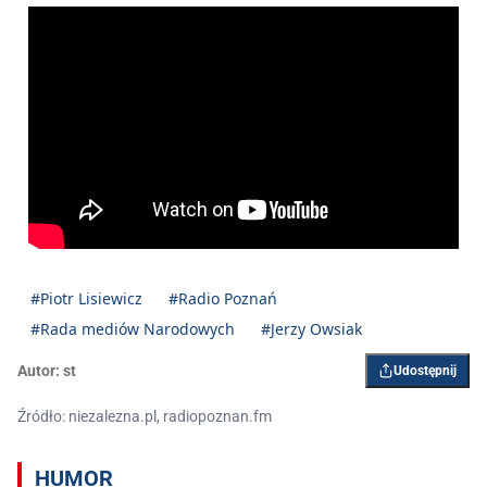
#Piotr Lisiewicz
#Radio Poznań
#Rada mediów Narodowych
#Jerzy Owsiak
Autor:
st
Udostępnij
Źródło: niezalezna.pl, radiopoznan.fm
HUMOR