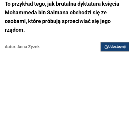
To przykład tego, jak brutalna dyktatura księcia
Mohammeda bin Salmana obchodzi się ze
osobami, które próbują sprzeciwiać się jego
rządom.
Autor:
Anna Zyzek
Udostępnij