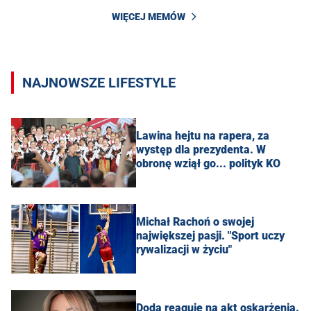
WIĘCEJ MEMÓW
NAJNOWSZE LIFESTYLE
Lawina hejtu na rapera, za
występ dla prezydenta. W
obronę wziął go... polityk KO
Michał Rachoń o swojej
największej pasji. "Sport uczy
rywalizacji w życiu"
Doda reaguje na akt oskarżenia.