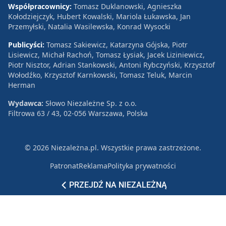
Współpracownicy:
Tomasz Duklanowski, Agnieszka
Kołodziejczyk, Hubert Kowalski, Mariola Łukawska, Jan
Przemyłski, Natalia Wasilewska, Konrad Wysocki
Publicyści:
Tomasz Sakiewicz, Katarzyna Gójska, Piotr
Lisiewicz, Michał Rachoń, Tomasz Łysiak, Jacek Liziniewicz,
Piotr Nisztor, Adrian Stankowski, Antoni Rybczyński, Krzysztof
Wołodźko, Krzysztof Karnkowski, Tomasz Teluk, Marcin
Herman
Wydawca:
Słowo Niezależne Sp. z o.o.
Filtrowa 63 / 43, 02-056 Warszawa, Polska
© 2026 Niezależna.pl. Wszystkie prawa zastrzeżone.
Patronat
Reklama
Polityka prywatności
PRZEJDŹ NA NIEZALEŻNĄ