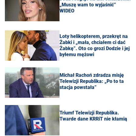
„Muszę wam to wyjaśnić”
WIDEO
Loty helikopterem, przekręt na
Żabki i „mała, chciałem ci dać
Żabkę”. Oto co grozi Dodzie i jej
byłemu mężowi
Michał Rachoń zdradza misję
Telewizji Republika: „Po to ta
stacja powstała”
Triumf Telewizji Republika.
Twarde dane KRRiT nie kłamią