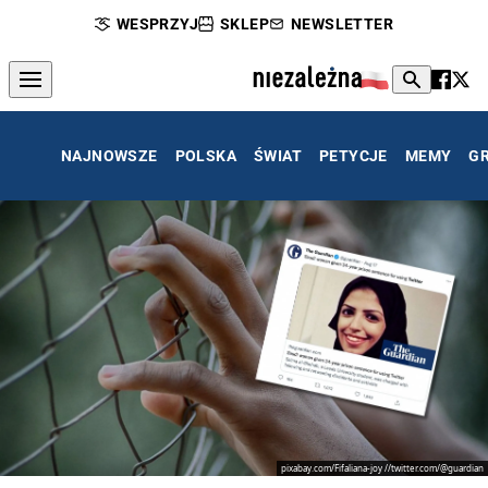
WESPRZYJ
SKLEP
NEWSLETTER
NAJNOWSZE
POLSKA
ŚWIAT
PETYCJE
MEMY
G
pixabay.com/Fifaliana-joy //twitter.com/@guardian