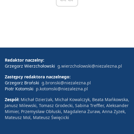
Redaktor naczelny:
Grzegorz Wierzchołowski
g.wierzcholowski@niezalezna.pl
Zastępcy redaktora naczelnego:
Grzegorz Broński
g.bronski@niezalezna.pl
Piotr Kotomski
p.kotomski@niezalezna.pl
Zespół:
Michał Dzierżak, Michał Kowalczyk, Beata Mańkowska,
Janusz Milewski, Tomasz Grodecki, Sabina Treffler, Aleksander
Mimier, Przemysław Obłuski, Magdalena Żuraw, Anna Zyzek,
Mateusz Mol, Mateusz Święcicki