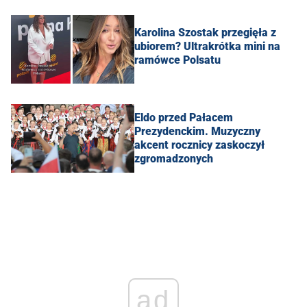
Karolina Szostak przegięła z
ubiorem? Ultrakrótka mini na
ramówce Polsatu
Eldo przed Pałacem
Prezydenckim. Muzyczny
akcent rocznicy zaskoczył
zgromadzonych
ad