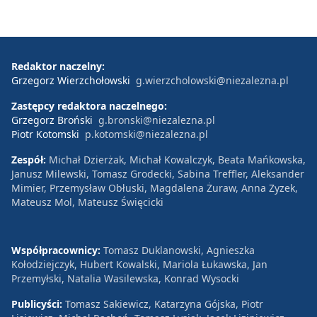
Redaktor naczelny:
Grzegorz Wierzchołowski
g.wierzcholowski@niezalezna.pl
Zastępcy redaktora naczelnego:
Grzegorz Broński
g.bronski@niezalezna.pl
Piotr Kotomski
p.kotomski@niezalezna.pl
Zespół:
Michał Dzierżak, Michał Kowalczyk, Beata Mańkowska,
Janusz Milewski, Tomasz Grodecki, Sabina Treffler, Aleksander
Mimier, Przemysław Obłuski, Magdalena Żuraw, Anna Zyzek,
Mateusz Mol, Mateusz Święcicki
Współpracownicy:
Tomasz Duklanowski, Agnieszka
Kołodziejczyk, Hubert Kowalski, Mariola Łukawska, Jan
Przemyłski, Natalia Wasilewska, Konrad Wysocki
Publicyści:
Tomasz Sakiewicz, Katarzyna Gójska, Piotr