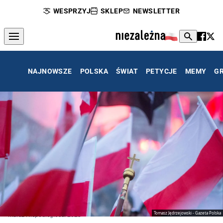
WESPRZYJ
SKLEP
NEWSLETTER
NAJNOWSZE
POLSKA
ŚWIAT
PETYCJE
MEMY
G
Tomasz Jędrzejowski - Gazeta Polska
Marsz Niepodległości 2023