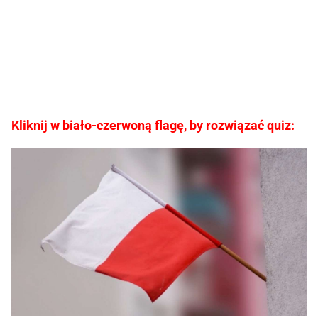
Kliknij w biało-czerwoną flagę, by rozwiązać quiz: