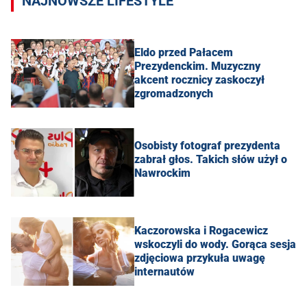
NAJNOWSZE LIFESTYLE
Eldo przed Pałacem
Prezydenckim. Muzyczny
akcent rocznicy zaskoczył
zgromadzonych
Osobisty fotograf prezydenta
zabrał głos. Takich słów użył o
Nawrockim
Kaczorowska i Rogacewicz
wskoczyli do wody. Gorąca sesja
zdjęciowa przykuła uwagę
internautów