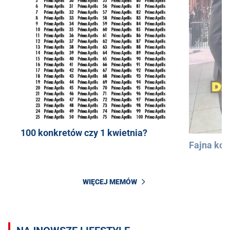
100 konkretów czy 1 kwietnia?
Fajna kos
WIĘCEJ MEMÓW