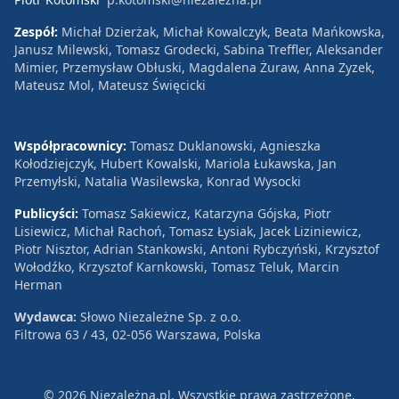
Zespół:
Michał Dzierżak, Michał Kowalczyk, Beata Mańkowska,
Janusz Milewski, Tomasz Grodecki, Sabina Treffler, Aleksander
Mimier, Przemysław Obłuski, Magdalena Żuraw, Anna Zyzek,
Mateusz Mol, Mateusz Święcicki
Współpracownicy:
Tomasz Duklanowski, Agnieszka
Kołodziejczyk, Hubert Kowalski, Mariola Łukawska, Jan
Przemyłski, Natalia Wasilewska, Konrad Wysocki
Publicyści:
Tomasz Sakiewicz, Katarzyna Gójska, Piotr
Lisiewicz, Michał Rachoń, Tomasz Łysiak, Jacek Liziniewicz,
Piotr Nisztor, Adrian Stankowski, Antoni Rybczyński, Krzysztof
Wołodźko, Krzysztof Karnkowski, Tomasz Teluk, Marcin
Herman
Wydawca:
Słowo Niezależne Sp. z o.o.
Filtrowa 63 / 43, 02-056 Warszawa, Polska
© 2026 Niezależna.pl. Wszystkie prawa zastrzeżone.