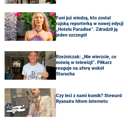
Fani już wiedzą, kto został
rajską reporterką w nowej edycji
„Hotelu Paradise”. Zdradził ją
jeden szczegół
Rzeźniczak: „Nie wierzcie, co
mówią w telewizji”. Piłkarz
reaguje na aferę wokół
Starucha
Czy leci z nami komik? Steward
Ryanaira hitem internetu