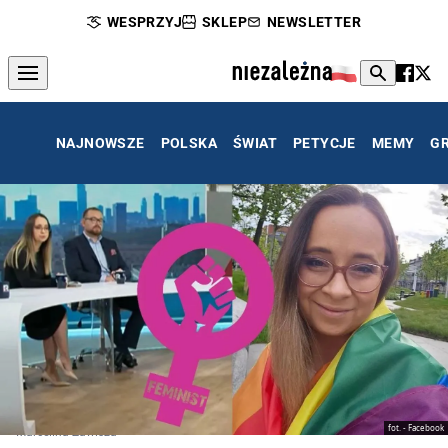
WESPRZYJ
SKLEP
NEWSLETTER
NAJNOWSZE
POLSKA
ŚWIAT
PETYCJE
MEMY
G
fot. - Facebook
Marcelina Zawisza