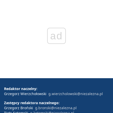
ad
Redaktor naczelny:
Grzegorz Wierzchołowski
g.wierzcholowski@niezalezna.pl
Zastępcy redaktora naczelnego:
Grzegorz Broński
g.bronski@niezalezna.pl
Piotr Kotomski
p.kotomski@niezalezna.pl