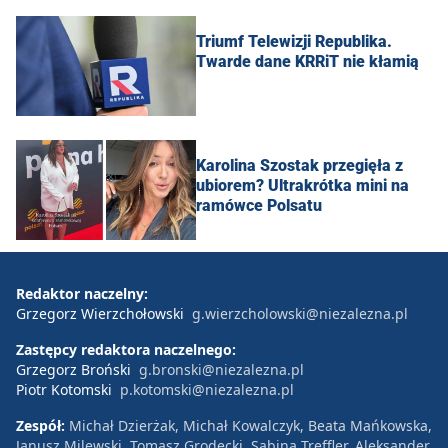
Triumf Telewizji Republika.
Twarde dane KRRiT nie kłamią
Karolina Szostak przegięła z
ubiorem? Ultrakrótka mini na
ramówce Polsatu
Redaktor naczelny:
Grzegorz Wierzchołowski
g.wierzcholowski@niezalezna.pl
Zastępcy redaktora naczelnego:
Grzegorz Broński
g.bronski@niezalezna.pl
Piotr Kotomski
p.kotomski@niezalezna.pl
Zespół:
Michał Dzierżak, Michał Kowalczyk, Beata Mańkowska,
Janusz Milewski, Tomasz Grodecki, Sabina Treffler, Aleksander