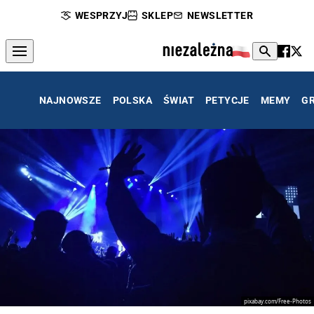
WESPRZYJ
SKLEP
NEWSLETTER
NAJNOWSZE
POLSKA
ŚWIAT
PETYCJE
MEMY
G
pixabay.com/Free-Photos