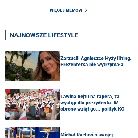
WIĘCEJ MEMÓW
NAJNOWSZE LIFESTYLE
Zarzucili Agnieszce Hyży lifting.
Prezenterka nie wytrzymała
Lawina hejtu na rapera, za
występ dla prezydenta. W
obronę wziął go... polityk KO
Michał Rachoń o swojej