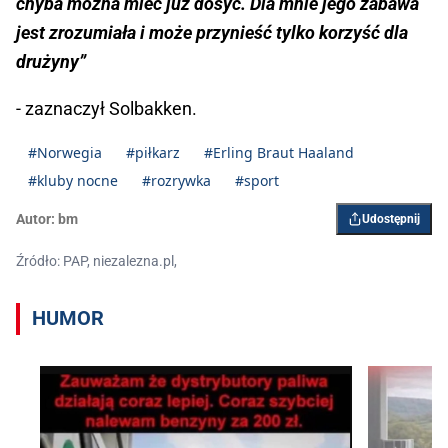
chyba można mieć już dosyć. Dla mnie jego zabawa
jest zrozumiała i może przynieść tylko korzyść dla
drużyny”
- zaznaczył Solbakken.
#Norwegia
#piłkarz
#Erling Braut Haaland
#kluby nocne
#rozrywka
#sport
Autor:
bm
Udostępnij
Źródło: PAP, niezalezna.pl,
HUMOR