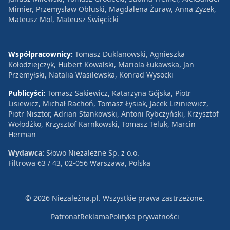
Mimier, Przemysław Obłuski, Magdalena Żuraw, Anna Zyzek,
Mateusz Mol, Mateusz Święcicki
Współpracownicy:
Tomasz Duklanowski, Agnieszka
Kołodziejczyk, Hubert Kowalski, Mariola Łukawska, Jan
Przemyłski, Natalia Wasilewska, Konrad Wysocki
Publicyści:
Tomasz Sakiewicz, Katarzyna Gójska, Piotr
Lisiewicz, Michał Rachoń, Tomasz Łysiak, Jacek Liziniewicz,
Piotr Nisztor, Adrian Stankowski, Antoni Rybczyński, Krzysztof
Wołodźko, Krzysztof Karnkowski, Tomasz Teluk, Marcin
Herman
Wydawca:
Słowo Niezależne Sp. z o.o.
Filtrowa 63 / 43, 02-056 Warszawa, Polska
© 2026 Niezależna.pl. Wszystkie prawa zastrzeżone.
Patronat
Reklama
Polityka prywatności