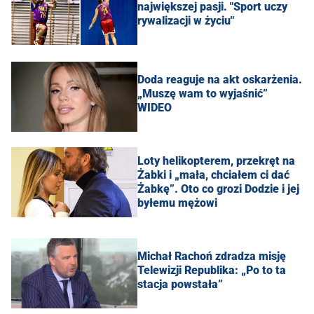
największej pasji. "Sport uczy
rywalizacji w życiu"
Doda reaguje na akt oskarżenia.
„Muszę wam to wyjaśnić”
WIDEO
Loty helikopterem, przekręt na
Żabki i „mała, chciałem ci dać
Żabkę”. Oto co grozi Dodzie i jej
byłemu mężowi
Michał Rachoń zdradza misję
Telewizji Republika: „Po to ta
stacja powstała”