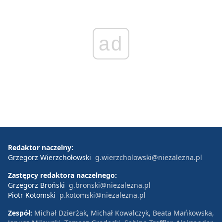
ad
Redaktor naczelny:
Grzegorz Wierzchołowski
g.wierzcholowski@niezalezna.pl
Zastępcy redaktora naczelnego:
Grzegorz Broński
g.bronski@niezalezna.pl
Piotr Kotomski
p.kotomski@niezalezna.pl
Zespół:
Michał Dzierżak, Michał Kowalczyk, Beata Mańkowska,