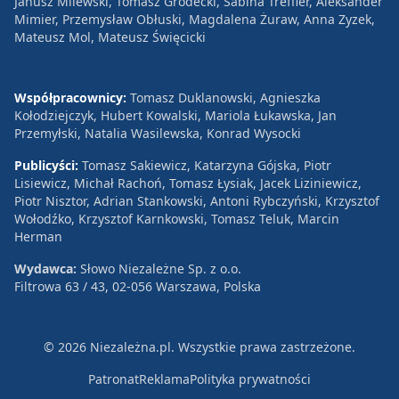
Janusz Milewski, Tomasz Grodecki, Sabina Treffler, Aleksander
Mimier, Przemysław Obłuski, Magdalena Żuraw, Anna Zyzek,
Mateusz Mol, Mateusz Święcicki
Współpracownicy:
Tomasz Duklanowski, Agnieszka
Kołodziejczyk, Hubert Kowalski, Mariola Łukawska, Jan
Przemyłski, Natalia Wasilewska, Konrad Wysocki
Publicyści:
Tomasz Sakiewicz, Katarzyna Gójska, Piotr
Lisiewicz, Michał Rachoń, Tomasz Łysiak, Jacek Liziniewicz,
Piotr Nisztor, Adrian Stankowski, Antoni Rybczyński, Krzysztof
Wołodźko, Krzysztof Karnkowski, Tomasz Teluk, Marcin
Herman
Wydawca:
Słowo Niezależne Sp. z o.o.
Filtrowa 63 / 43, 02-056 Warszawa, Polska
© 2026 Niezależna.pl. Wszystkie prawa zastrzeżone.
Patronat
Reklama
Polityka prywatności