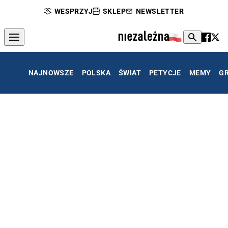
WESPRZYJ
SKLEP
NEWSLETTER
NAJNOWSZE
POLSKA
ŚWIAT
PETYCJE
MEMY
G