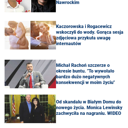
Nawrockim
Kaczorowska i Rogacewicz
wskoczyli do wody. Gorąca sesja
zdjęciowa przykuła uwagę
internautów
Michał Rachoń szczerze o
okresie buntu. "To wywołało
bardzo dużo negatywnych
konsekwencji w moim życiu"
Od skandalu w Białym Domu do
nowego życia. Monica Lewinsky
zachwyciła na nagraniu. WIDEO