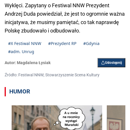
Wyklęci. Zapytany o Festiwal NNW Prezydent
Andrzej Duda powiedział, że jest to ogromnie ważna
inicjatywa, że musimy pamiętać, co tak naprawdę
Polskę zbudowało i odbudowało.
#X Festiwal NNW
#Prezydent RP
#Gdynia
#adm. Unrug
Autor:
Magdalena Łysiak
Udostępnij
Źródło: Festiwal NNW; Stowarzyszenie Scena Kultury
HUMOR