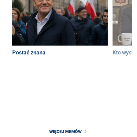
Postać znana
Kto wystą
WIĘCEJ MEMÓW