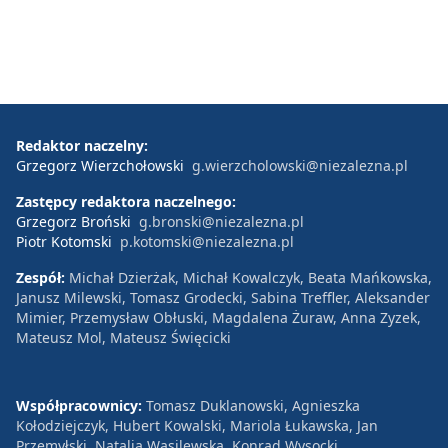
Redaktor naczelny:
Grzegorz Wierzchołowski
g.wierzcholowski@niezalezna.pl
Zastępcy redaktora naczelnego:
Grzegorz Broński
g.bronski@niezalezna.pl
Piotr Kotomski
p.kotomski@niezalezna.pl
Zespół:
Michał Dzierżak, Michał Kowalczyk, Beata Mańkowska,
Janusz Milewski, Tomasz Grodecki, Sabina Treffler, Aleksander
Mimier, Przemysław Obłuski, Magdalena Żuraw, Anna Zyzek,
Mateusz Mol, Mateusz Święcicki
Współpracownicy:
Tomasz Duklanowski, Agnieszka
Kołodziejczyk, Hubert Kowalski, Mariola Łukawska, Jan
Przemyłski, Natalia Wasilewska, Konrad Wysocki