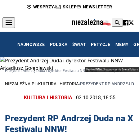
WESPRZYJ
SKLEP
NEWSLETTER
NAJNOWSZE
POLSKA
ŚWIAT
PETYCJE
MEMY
G
Festiwal NNW; Stowarzyszenie Scena Kultury
Prezydent Andrzej Duda i dyrektor Festiwalu NNW Arkadiusz Gołębiewski
NIEZALEŻNA.PL
›
KULTURA I HISTORIA
›
PREZYDENT RP ANDRZEJ DUD
KULTURA I HISTORIA
02.10.2018, 18:55
Prezydent RP Andrzej Duda na X
Festiwalu NNW!