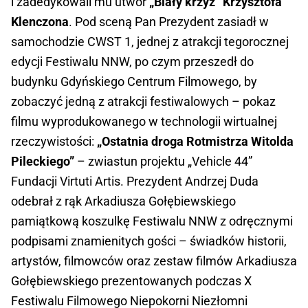
i zadedykowali mu utwór
„Biały krzyż” Krzysztofa
Klenczona
. Pod sceną Pan Prezydent zasiadł w
samochodzie CWST 1, jednej z atrakcji tegorocznej
edycji Festiwalu NNW, po czym przeszedł do
budynku Gdyńskiego Centrum Filmowego, by
zobaczyć jedną z atrakcji festiwalowych – pokaz
filmu wyprodukowanego w technologii wirtualnej
rzeczywistości:
„Ostatnia droga Rotmistrza Witolda
Pileckiego”
– zwiastun projektu „Vehicle 44”
Fundacji Virtuti Artis. Prezydent Andrzej Duda
odebrał z rąk Arkadiusza Gołębiewskiego
pamiątkową koszulkę Festiwalu NNW z odręcznymi
podpisami znamienitych gości – świadków historii,
artystów, filmowców oraz zestaw filmów Arkadiusza
Gołębiewskiego prezentowanych podczas X
Festiwalu Filmowego Niepokorni Niezłomni