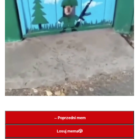
←
Poprzedni mem
Losuj mema
🎲