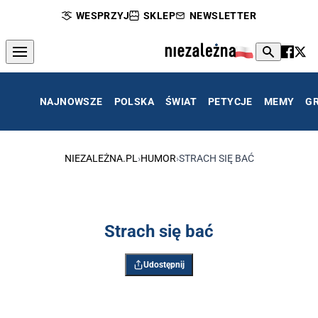
WESPRZYJ
SKLEP
NEWSLETTER
NAJNOWSZE
POLSKA
ŚWIAT
PETYCJE
MEMY
G
NIEZALEŻNA.PL
›
HUMOR
›
STRACH SIĘ BAĆ
Strach się bać
Udostępnij