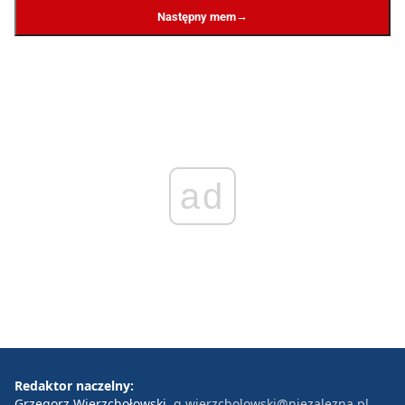
→
Następny mem
ad
Redaktor naczelny:
Grzegorz Wierzchołowski
g.wierzcholowski@niezalezna.pl