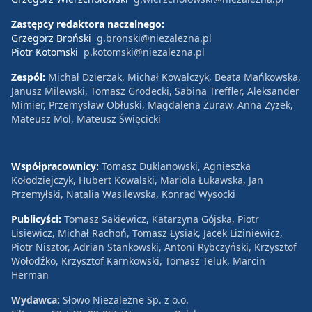
Zastępcy redaktora naczelnego:
Grzegorz Broński
g.bronski@niezalezna.pl
Piotr Kotomski
p.kotomski@niezalezna.pl
Zespół:
Michał Dzierżak, Michał Kowalczyk, Beata Mańkowska,
Janusz Milewski, Tomasz Grodecki, Sabina Treffler, Aleksander
Mimier, Przemysław Obłuski, Magdalena Żuraw, Anna Zyzek,
Mateusz Mol, Mateusz Święcicki
Współpracownicy:
Tomasz Duklanowski, Agnieszka
Kołodziejczyk, Hubert Kowalski, Mariola Łukawska, Jan
Przemyłski, Natalia Wasilewska, Konrad Wysocki
Publicyści:
Tomasz Sakiewicz, Katarzyna Gójska, Piotr
Lisiewicz, Michał Rachoń, Tomasz Łysiak, Jacek Liziniewicz,
Piotr Nisztor, Adrian Stankowski, Antoni Rybczyński, Krzysztof
Wołodźko, Krzysztof Karnkowski, Tomasz Teluk, Marcin
Herman
Wydawca:
Słowo Niezależne Sp. z o.o.