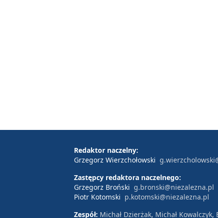
Redaktor naczelny:
Grzegorz Wierzchołowski
g.wierzcholowski
Zastępcy redaktora naczelnego:
Grzegorz Broński
g.bronski@niezalezna.pl
Piotr Kotomski
p.kotomski@niezalezna.pl
Zespół:
Michał Dzierżak, Michał Kowalczyk,