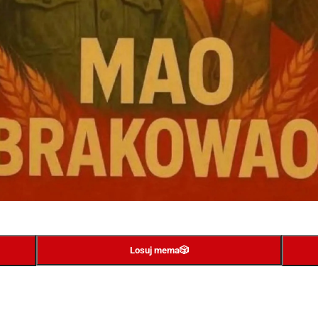
Losuj mema
🎲