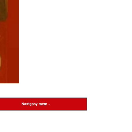
→
Następny mem