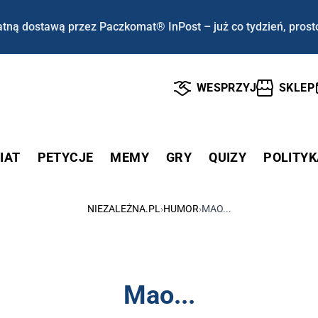
tną dostawą przez Paczkomat® InPost – już co tydzień, prost
WESPRZYJ
SKLEP
IAT
PETYCJE
MEMY
GRY
QUIZY
POLITYK
NIEZALEŻNA.PL
›
HUMOR
›
MAO...
Mao...