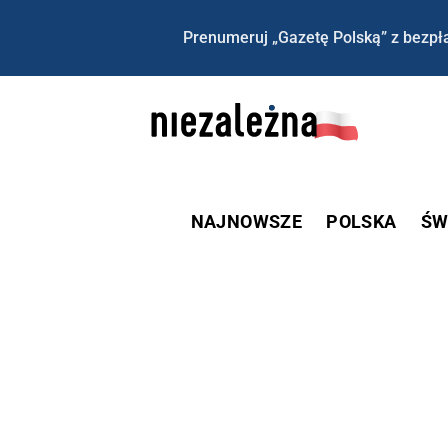
Prenumeruj „Gazetę Polską” z bezpła
NAJNOWSZE
POLSKA
ŚW