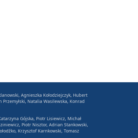
lanowski, Agnieszka Kołodziejczyk, Hubert
n Przemyłski, Natalia Wasilewska, Konrad
atarzyna Gójska, Piotr Lisiewicz, Michał
ziniewicz, Piotr Nisztor, Adrian Stankowski,
Wołodźko, Krzysztof Karnkowski, Tomasz