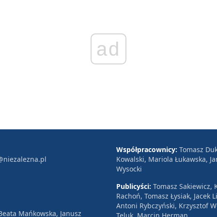
ad
Współpracownicy:
Tomasz Duk
@niezalezna.pl
Kowalski, Mariola Łukawska, Ja
Wysocki
Publicyści:
Tomasz Sakiewicz, K
Rachoń, Tomasz Łysiak, Jacek Li
Antoni Rybczyński, Krzysztof 
 Beata Mańkowska, Janusz
Teluk, Marcin Herman