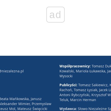
ad
Współpracownicy:
Tomasz Duk
@niezalezna.pl
Kowalski, Mariola Łukawska, Ja
Wysocki
Publicyści:
Tomasz Sakiewicz, K
Rachoń, Tomasz Łysiak, Jacek Li
Antoni Rybczyński, Krzysztof 
 Beata Mańkowska, Janusz
Teluk, Marcin Herman
, Aleksander Mimier, Przemysław
eusz Mol, Mateusz Święcicki
Wydawca:
Słowo Niezależne Sp