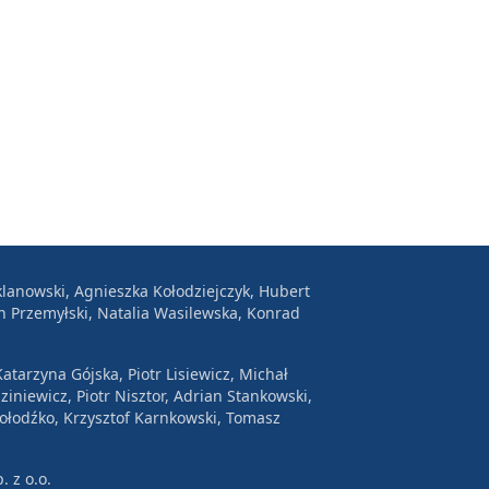
lanowski, Agnieszka Kołodziejczyk, Hubert
n Przemyłski, Natalia Wasilewska, Konrad
atarzyna Gójska, Piotr Lisiewicz, Michał
ziniewicz, Piotr Nisztor, Adrian Stankowski,
Wołodźko, Krzysztof Karnkowski, Tomasz
. z o.o.