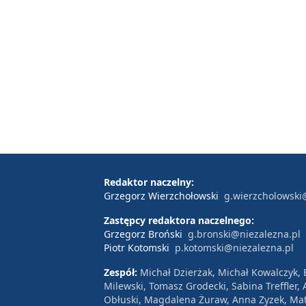
Redaktor naczelny:
Grzegorz Wierzchołowski
g.wierzcholowski
Zastępcy redaktora naczelnego:
Grzegorz Broński
g.bronski@niezalezna.pl
Piotr Kotomski
p.kotomski@niezalezna.pl
Zespół:
Michał Dzierżak, Michał Kowalczyk,
Milewski, Tomasz Grodecki, Sabina Treffler
Obłuski, Magdalena Żuraw, Anna Zyzek, Mat