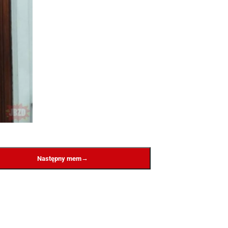
→
Następny mem