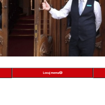
Losuj mema
🎲