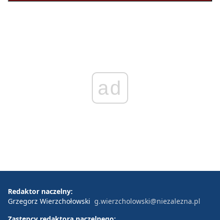
ad
Redaktor naczelny:
Grzegorz Wierzchołowski
g.wierzcholowski@niezalezna.pl
Zastępcy redaktora naczelnego: