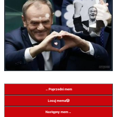
←
Poprzedni mem
Losuj mema
🎲
→
Następny mem