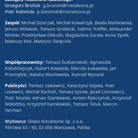
Grzegorz Broński
g.bronski@niezalezna.pl
Piotr Kotomski
p.kotomski@niezalezna.pl
Zespół:
Michał Dzierżak, Michał Kowalczyk, Beata Mańkowska,
Janusz Milewski, Tomasz Grodecki, Sabina Treffler, Aleksander
Mimier, Przemysław Obłuski, Magdalena Żuraw, Anna Zyzek,
Mateusz Mol, Mateusz Święcicki
Współpracownicy:
Tomasz Duklanowski, Agnieszka
Kołodziejczyk, Hubert Kowalski, Mariola Łukawska, Jan
Przemyłski, Natalia Wasilewska, Konrad Wysocki
Publicyści:
Tomasz Sakiewicz, Katarzyna Gójska, Piotr
Lisiewicz, Michał Rachoń, Tomasz Łysiak, Jacek Liziniewicz,
Piotr Nisztor, Adrian Stankowski, Antoni Rybczyński, Krzysztof
Wołodźko, Krzysztof Karnkowski, Tomasz Teluk, Marcin
Herman
Wydawca:
Słowo Niezależne Sp. z o.o.
Filtrowa 63 / 43, 02-056 Warszawa, Polska