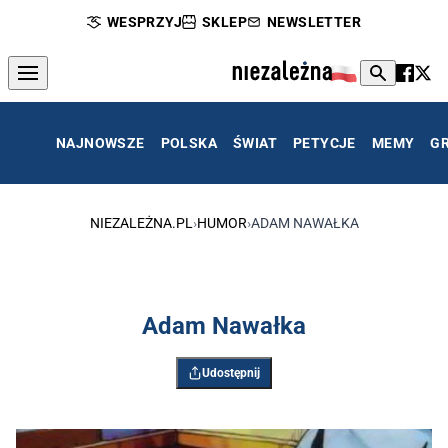
WESPRZYJ
SKLEP
NEWSLETTER
NAJNOWSZE
POLSKA
ŚWIAT
PETYCJE
MEMY
G
NIEZALEŻNA.PL
›
HUMOR
›
ADAM NAWAŁKA
Adam Nawałka
Udostępnij