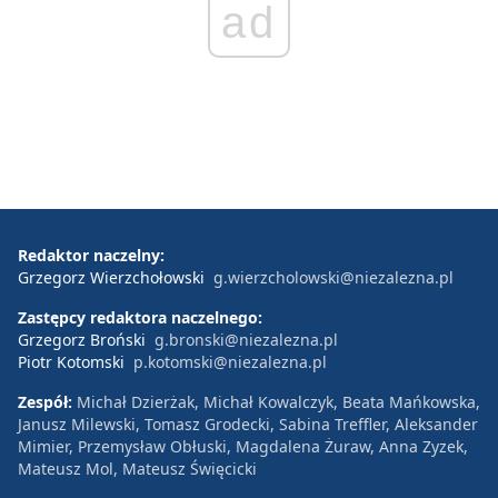
ad
Redaktor naczelny:
Grzegorz Wierzchołowski
g.wierzcholowski@niezalezna.pl
Zastępcy redaktora naczelnego:
Grzegorz Broński
g.bronski@niezalezna.pl
Piotr Kotomski
p.kotomski@niezalezna.pl
Zespół:
Michał Dzierżak, Michał Kowalczyk, Beata Mańkowska,
Janusz Milewski, Tomasz Grodecki, Sabina Treffler, Aleksander
Mimier, Przemysław Obłuski, Magdalena Żuraw, Anna Zyzek,
Mateusz Mol, Mateusz Święcicki