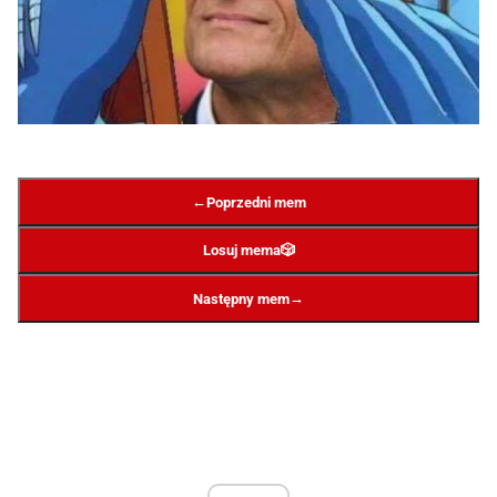
←
Poprzedni mem
Losuj mema
🎲
→
Następny mem