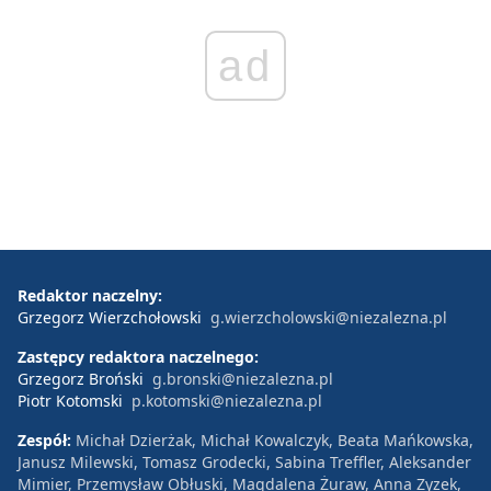
ad
Redaktor naczelny:
Grzegorz Wierzchołowski
g.wierzcholowski@niezalezna.pl
Zastępcy redaktora naczelnego:
Grzegorz Broński
g.bronski@niezalezna.pl
Piotr Kotomski
p.kotomski@niezalezna.pl
Zespół:
Michał Dzierżak, Michał Kowalczyk, Beata Mańkowska,
Janusz Milewski, Tomasz Grodecki, Sabina Treffler, Aleksander
Mimier, Przemysław Obłuski, Magdalena Żuraw, Anna Zyzek,