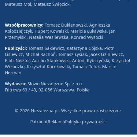
Mateusz Mol, Mateusz Święcicki
Współpracownicy:
Tomasz Duklanowski, Agnieszka
Kołodziejczyk, Hubert Kowalski, Mariola Łukawska, Jan
Przemyłski, Natalia Wasilewska, Konrad Wysocki
Publicyści:
Tomasz Sakiewicz, Katarzyna Gójska, Piotr
Lisiewicz, Michał Rachoń, Tomasz Łysiak, Jacek Liziniewicz,
Piotr Nisztor, Adrian Stankowski, Antoni Rybczyński, Krzysztof
Wołodźko, Krzysztof Karnkowski, Tomasz Teluk, Marcin
Herman
Wydawca:
Słowo Niezależne Sp. z o.o.
Filtrowa 63 / 43, 02-056 Warszawa, Polska
© 2026 Niezależna.pl. Wszystkie prawa zastrzeżone.
Patronat
Reklama
Polityka prywatności