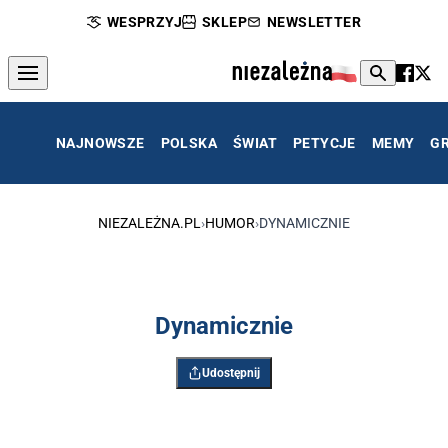
WESPRZYJ
SKLEP
NEWSLETTER
NAJNOWSZE
POLSKA
ŚWIAT
PETYCJE
MEMY
G
NIEZALEŻNA.PL
›
HUMOR
›
DYNAMICZNIE
Dynamicznie
Udostępnij