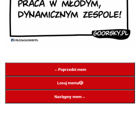
←
Poprzedni mem
Losuj mema
🎲
→
Następny mem