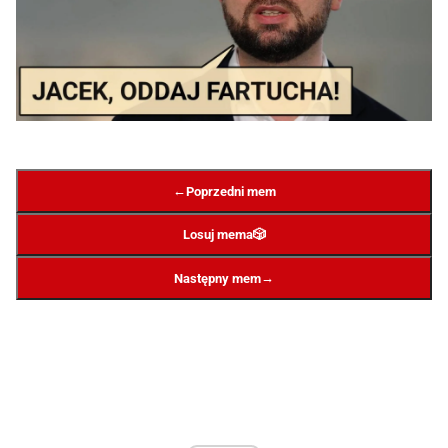
←
Poprzedni mem
Losuj mema
🎲
→
Następny mem