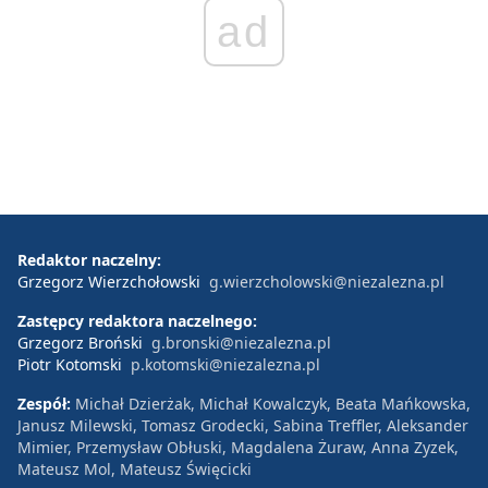
ad
Redaktor naczelny:
Grzegorz Wierzchołowski
g.wierzcholowski@niezalezna.pl
Zastępcy redaktora naczelnego:
Grzegorz Broński
g.bronski@niezalezna.pl
Piotr Kotomski
p.kotomski@niezalezna.pl
Zespół:
Michał Dzierżak, Michał Kowalczyk, Beata Mańkowska,
Janusz Milewski, Tomasz Grodecki, Sabina Treffler, Aleksander
Mimier, Przemysław Obłuski, Magdalena Żuraw, Anna Zyzek,
Mateusz Mol, Mateusz Święcicki