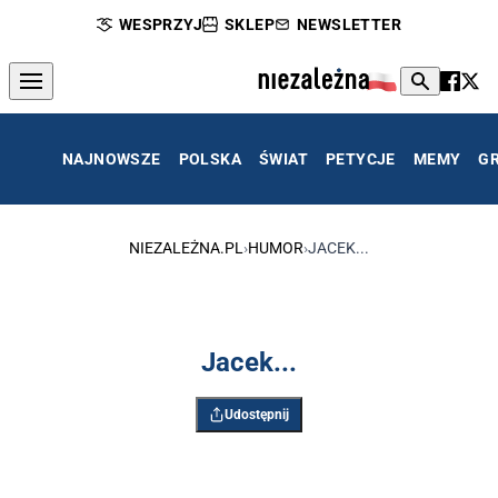
WESPRZYJ
SKLEP
NEWSLETTER
NAJNOWSZE
POLSKA
ŚWIAT
PETYCJE
MEMY
G
NIEZALEŻNA.PL
›
HUMOR
›
JACEK...
Jacek...
Udostępnij