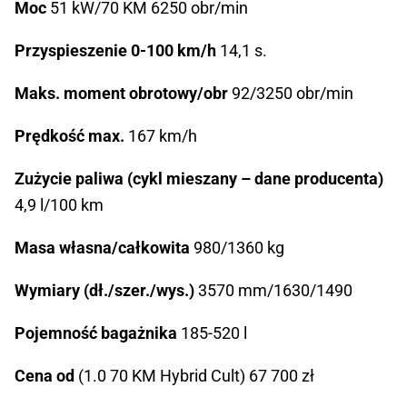
Moc
51 kW/70 KM 6250 obr/min
Przyspieszenie 0-100 km/h
14,1 s.
Maks. moment obrotowy/obr
92/3250 obr/min
Prędkość max.
167 km/h
Zużycie paliwa (cykl mieszany – dane producenta)
4,9 l/100 km
Masa własna/całkowita
980/1360 kg
Wymiary (dł./szer./wys.)
3570 mm/1630/1490
Pojemność bagażnika
185-520 l
Cena od
(1.0 70 KM Hybrid Cult) 67 700 zł