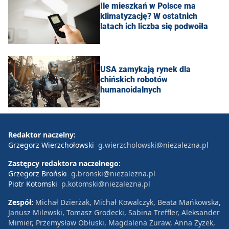
Ile mieszkań w Polsce ma
klimatyzację? W ostatnich
latach ich liczba się podwoiła
USA zamykają rynek dla
chińskich robotów
humanoidalnych
Redaktor naczelny:
Grzegorz Wierzchołowski
g.wierzcholowski@niezalezna.pl
Zastępcy redaktora naczelnego:
Grzegorz Broński
g.bronski@niezalezna.pl
Piotr Kotomski
p.kotomski@niezalezna.pl
Zespół:
Michał Dzierżak, Michał Kowalczyk, Beata Mańkowska,
Janusz Milewski, Tomasz Grodecki, Sabina Treffler, Aleksander
Mimier, Przemysław Obłuski, Magdalena Żuraw, Anna Zyzek,