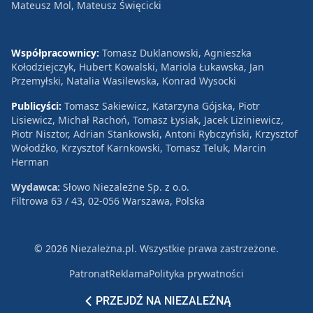
Mateusz Mol, Mateusz Święcicki
Współpracownicy:
Tomasz Duklanowski, Agnieszka
Kołodziejczyk, Hubert Kowalski, Mariola Łukawska, Jan
Przemyłski, Natalia Wasilewska, Konrad Wysocki
Publicyści:
Tomasz Sakiewicz, Katarzyna Gójska, Piotr
Lisiewicz, Michał Rachoń, Tomasz Łysiak, Jacek Liziniewicz,
Piotr Nisztor, Adrian Stankowski, Antoni Rybczyński, Krzysztof
Wołodźko, Krzysztof Karnkowski, Tomasz Teluk, Marcin
Herman
Wydawca:
Słowo Niezależne Sp. z o.o.
Filtrowa 63 / 43, 02-056 Warszawa, Polska
© 2026 Niezależna.pl. Wszystkie prawa zastrzeżone.
Patronat
Reklama
Polityka prywatności
PRZEJDŹ NA NIEZALEŻNĄ