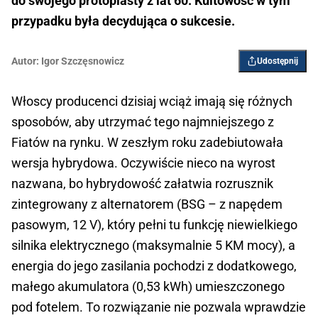
do swojego protoplasty z lat 60. Kultowość w tym
przypadku była decydująca o sukcesie.
Autor:
Igor ­Szczęsnowicz
Udostępnij
Włoscy producenci dzisiaj wciąż imają się różnych
sposobów, aby utrzymać tego najmniejszego z
Fiatów na rynku. W zeszłym roku zadebiutowała
wersja hybrydowa. Oczywiście nieco na wyrost
nazwana, bo hybrydowość załatwia rozrusznik
zintegrowany z alternatorem (BSG – z napędem
pasowym, 12 V), który pełni tu funkcję niewielkiego
silnika elektrycznego (maksymalnie 5 KM mocy), a
energia do jego zasilania pochodzi z dodatkowego,
małego akumulatora (0,53 kWh) umieszczonego
pod fotelem. To rozwiązanie nie pozwala wprawdzie