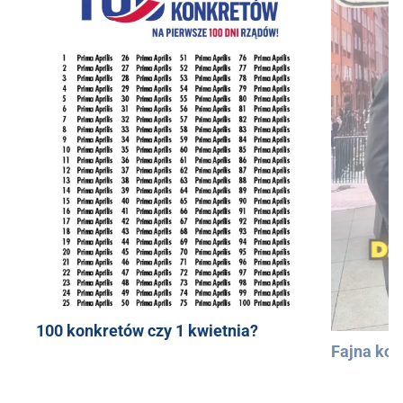
100 konkretów czy 1 kwietnia?
Fajna kos