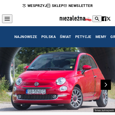
WESPRZYJ
SKLEP
NEWSLETTER
NAJNOWSZE
POLSKA
ŚWIAT
PETYCJE
MEMY
G
Tomasz Jędrzejowski