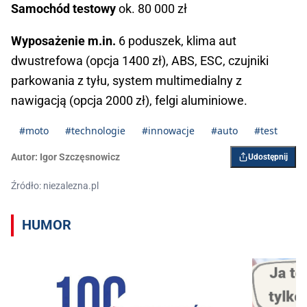
Samochód testowy
ok. 80 000 zł
Wyposażenie m.in.
6 poduszek, klima aut
dwustrefowa (opcja 1400 zł), ABS, ESC, czujniki
parkowania z tyłu, system multimedialny z
nawigacją (opcja 2000 zł), felgi aluminiowe.
#moto
#technologie
#innowacje
#auto
#test
Autor:
Igor ­Szczęsnowicz
Udostępnij
Źródło: niezalezna.pl
HUMOR